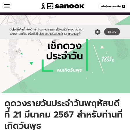
ดูดวง
เข้าสู่ระบบสมาชิก
หมวดอื่นๆ
//s.isanook.com/ho/0/ud/fxd/day/daily-
Sanook
//s.isanook.com/sr/0/images/logo-
600
60
horoscope-
new-
wednesday.jpg
sanook.png
เว็บไซต์นี้ใช้คุกกี้
เพื่อให้ท่านได้รับประสบการณ์การใช้งานที่ดีที่สุดบน เว็บไซต์
ตกลง
ของเรา โปรดศึกษาเพิ่มเติมที่
นโยบายความเป็นส่วนตัว
และ
นโยบายคุกกี้
ดูดวงรายวันประจำวันพฤหัสบดี
ที่ 21 มีนาคม 2567 สำหรับท่านที่
เกิดวันพุธ