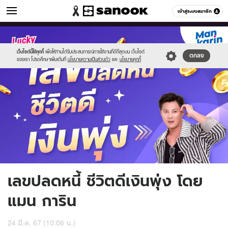
ดูดวง
เข้าสู่ระบบสมาชิก
หมวดอื่นๆ
//s.isanook.com/ho/0/ud/55/275327/sanook_thumbnail_1200x720-
Sanook
//s.isanook.com/sr/0/images/logo-
600
60
2.jpg
new-
sanook.png
เว็บไซต์นี้ใช้คุกกี้
เพื่อให้ท่านได้รับประสบการณ์การใช้งานที่ดีที่สุดบน เว็บไซต์
ตกลง
ของเรา โปรดศึกษาเพิ่มเติมที่
นโยบายความเป็นส่วนตัว
และ
นโยบายคุกกี้
เลขปลดหนี้ ชีวิตดีเงินพุ่ง โดย
แมน การิน
24 มี.ค. 67 (10:06 น.)