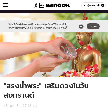
ดูดวง
เข้าสู่ระบบสมาชิก
หมวดอื่นๆ
//s.isanook.com/ho/0/ud/5/27437/pra.jpg
Sanook
//s.isanook.com/sr/0/images/logo-
600
60
new-
sanook.png
เว็บไซต์นี้ใช้คุกกี้
เพื่อให้ท่านได้รับประสบการณ์การใช้งานที่ดีที่สุดบน เว็บไซต์
ตกลง
ของเรา โปรดศึกษาเพิ่มเติมที่
นโยบายความเป็นส่วนตัว
และ
นโยบายคุกกี้
"สรงน้ำพระ" เสริมดวงในวัน
สงกรานต์
13 เม.ย. 64 (07:43 น.)