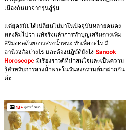
เนื่องกันมาจากรุ่นสู่รุ่น
แต่ยุคสมัยได้เปลี่ยนไปมาในปัจจุบันหลายคนคง
หลงลืมไปว่า แท้จริงแล้วการทำบุญเสริม
ดวง
เพิ่ม
สิริมงคลด้วยการสรงน้ำพระ ทำเพื่ออะไร มี
อานิสงส์อย่างไร และต้อง
ปฏิบัติยังไง
Sanook
Horoscope
มีเรื่องราวดีที่น่าสนใจและเป็นความ
รู้สำหรับการสรงน้ำพระในวันสงกรานต์มาฝากกัน
ค่ะ
13
+
ดูภาพทั้งหมด