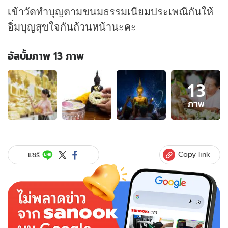
เข้าวัดทำบุญตามขนมธรรมเนียมประเพณีกันให้
อิ่มบุญสุขใจกันถ้วนหน้านะคะ
อัลบั้มภาพ 13 ภาพ
อัลบั้ม
13
ภาพ
13
ภาพ
ภาพ
ของ
"สรง
น้ำ
พระ"
Copy link
แชร์
เสริม
ดวง
ใน
วัน
สงกรานต์