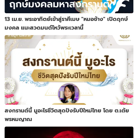
13 เม.ย. พระอาทิตย์เข้าสู่ราศีเมษ "หมอช้าง" เปิดฤกษ์
มงคล แนะสวดมนต์ไหว้พระเวลานี้
สงกรานต์นี้ มูอะไรชีวิตสุดปังรับปีใหม่ไทย โดย ต.เต้ย
พรหมญาณ