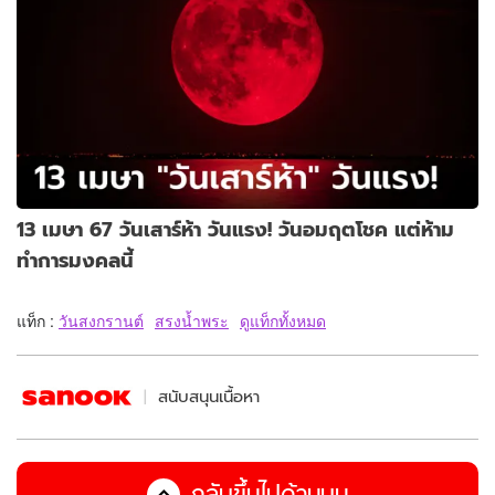
13 เมษา 67 วันเสาร์ห้า วันแรง! วันอมฤตโชค แต่ห้าม
ทำการมงคลนี้
แท็ก :
วันสงกรานต์
สรงน้ำพระ
ดูแท็กทั้งหมด
สนับสนุนเนื้อหา
กลับขึ้นไปด้านบน