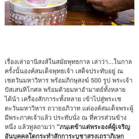
เรื่องเล่าอานิสงส์ในสมัยพุทธกาล เล่าว่า...ในกาล
ครั้งนั้นองค์สมเด็จพุทธเจ้า เสด็จประทับอยู่ ณ
เชตวันมหาวิหาร พร้อมภิกษุสงฆ์ 500 รูป พระเจ้า
ปัสเสนทิโกศล พร้อมด้วยมหาอำมาตย์ทั้งหลาย
ได้นำ เครื่องสักการะทั้งหลาย เข้าไปสู่พระเช
ตะวันมหาวิหาร ถวายอภิวาท แด่องค์สมเด็จพระผู้
มีพระภาคเจ้าแล้ว ประทับนั่ง ณ ที่ควรส่วนข้าง
หนึ่ง แล้วทูลถามว่า
"ภนฺเตข้าแต่พระองค์ผู้เจริญ
อันบุคคลใดกระทำสักการะบูชาสรงเถราภิเษก