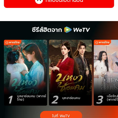
ซีรีส์ฮิตจาก
1
2
3
บุหงาซ่อนคม (พากย์
เมื่อรั
บุหงาซ่อนคม
ไทย)
(พากย์
ไปที่ WeTV