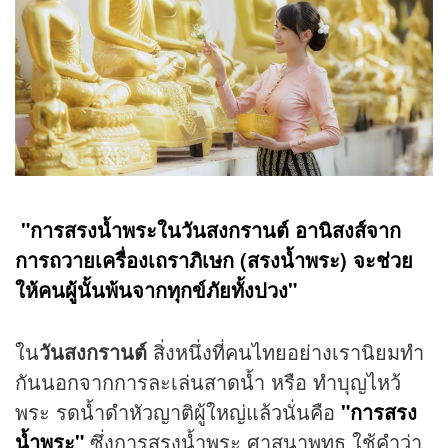
"การสรงน้ำพระในวันสงกรานต์ อานิสงส์จาก
การถวายเครื่องเถราภิเษก (สรงน้ำพระ) จะช่วย
ให้คนผู้นั้นพ้นจากทุกข์ภัยทั้งปวง"
ใน
วันสงกรานต์
สิ่งหนึ่งที่คนไทยอย่างเรานิยมทำ
กันนอกจากการละเล่นสาดน้ำ หรือ ทำบุญไหว้
พระ รดน้ำดำหัวญาติผู้ใหญ่แล้วนั่นคือ
"การสรง
น้ำพระ"
ซึ่งการสรงน้ำพระ ศาสนาพุทธ ใช้คำว่า