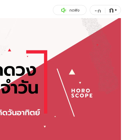
ก
สุขภาพ
+
ดูทีวี
-
ก
กดฟัง
เที่ยว-กิน
WeTV
Tasteful Thailand
Exclusive
Sanook Choice
นิยาย
ยลได้ที่
ร่วมงานกับเ