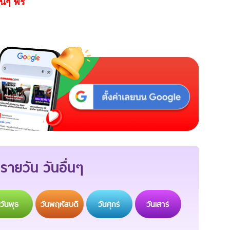
นๆ ฟรี
รายวัน วันอื่นๆ
วัน
พุธ
วัน
พฤหัสบดี
วัน
ศุกร์
วัน
เสาร์