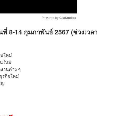
Powered by 
GliaStudios
นที่ 8-14 กุมภาพันธ์ 2567 (ช่วงเวลา
M
u
t
e
้านใหม่
ันใหม่
จรจางานต่าง ๆ
่มธุรกิจใหม่
ุญ