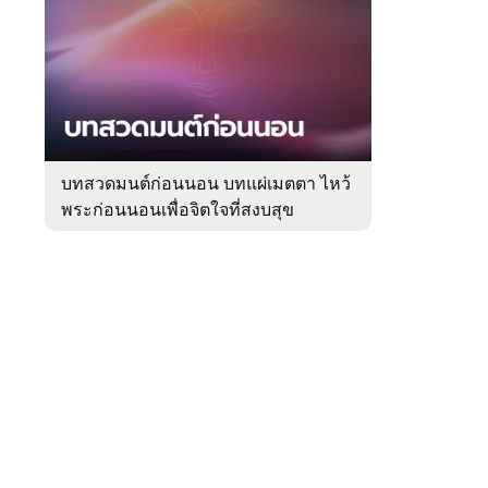
สัปดาห์
ของ
Sanook
ดูด
 WeTV
วง
บทสวดมนต์ก่อนนอน บทแผ่เมตตา ไหว้
พระก่อนนอนเพื่อจิตใจที่สงบสุข
ติดต่อโฆษณา
tencentthbd
sales@tencent.co.th
รา
ร้องเรียนเนื้อหาไม่เหมาะสม
แนะนำติชม แจ้งปัญหาการใช้งาน