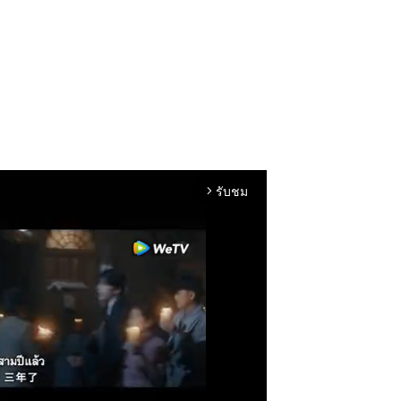
รับชม
arrow_forward_ios