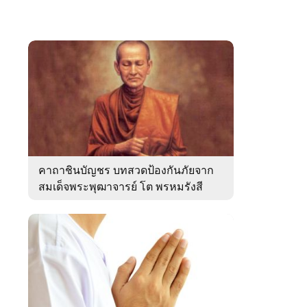
คาถาชินบัญชร บทสวดป้องกันภัยจาก
สมเด็จพระพุฒาจารย์ โต พรหมรังสี