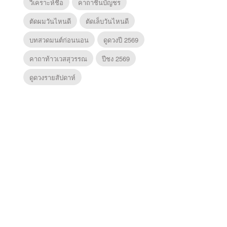
วิเคราะห์ชื่อ
คาถาชินบัญชร
ตัดผมวันไหนดี
ตัดเล็บวันไหนดี
บทสวดมนต์ก่อนนอน
ดูดวงปี 2569
คาถาท้าวเวสสุวรรณ
ปีชง 2569
ดูดวงรายสัปดาห์