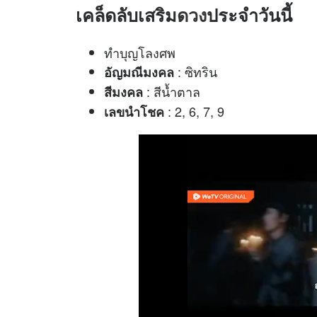
เคล็ดลับเสริม
ดวง
ประจำวันนี้
ทำบุญโลงศพ
: ซิทริน
อัญมณีมงคล
: สีน้ำตาล
สีมงคล
: 2, 6, 7, 9
เลขนำโชค