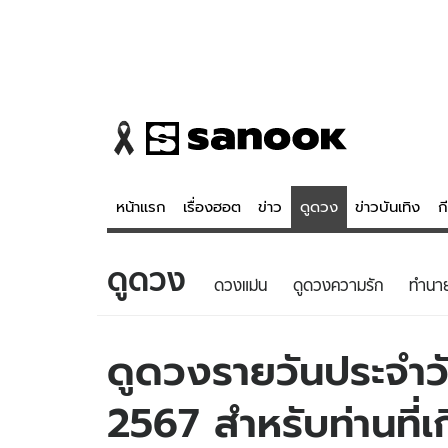
หน้าแรก
เรื่องฮอต
ข่าว
ดูดวง
ข่าวบันเทิง
ก
ดูดวง
ข่าว
ดูดวง - 
ดวงแม่น
ดูดวงความรัก
ทํานา
เรื่องฮอต
ดูดวง
ข่าว
หวยไทย
ดูดวงรายวันประจำวัน
ข่าวบันเทิง
สถิติหวยไท
2567 สำหรับท่านที่เ
ข่าวกีฬา
หวยลาว
ข่าวเศรษฐกิจ