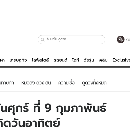
ตร
ีฬา
เศรษฐกิจ
ไลฟ์สไตล์
รถยนต์
ไอที
วัยรุ่น
คลิป
Exclusi
ตรวจหวย
ไลฟ์สไตล์
บันเทิงค
ยทายทัก
หมอดัง ดวงเด่น
ความเชื่อ
ดูดวงทั้งหมด
ผู้หญิง
หนัง-ละคร
ผู้ชาย
เพลง
ศุกร์ ที่ 9 กุมภาพันธ์
ย
วัยรุ่น
เกมส์
กิดวันอาทิตย์
ไอที
คลิป
รถยนต์
พอดแคสต์