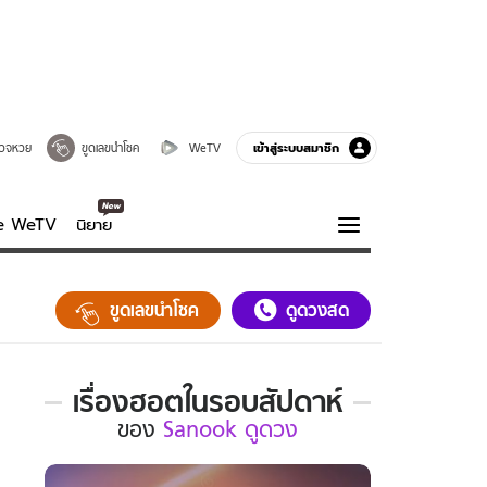
เข้าสู่ระบบสมาชิก
วจหวย
ขูดเลขนำโชค
WeTV
ve WeTV
นิยาย
รบรส
ความรู้รอบตัว
ขูดเลขนำโชค
ดูดวงสด
ฮาวทู
กูรู-รอบรู้
เรื่องฮอตในรอบสัปดาห์
เรื่อง
ของ
Sanook ดูดวง
ฮอต
ใน
รอบ