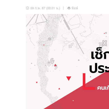
อัปเดตจีน
09 ก.พ. 67 (00:01 น.)
พิมพ์
เช็กข่าวชัวร์
ติดตามสนุกโซเชี
ดาวน์โหลดสนุกแอปฟรี
สงวนลิขสิทธิ์ ©
2569
บริษัท อิมเมจ ฟิวเจอร์ (ประเทศไทย) จำกัด