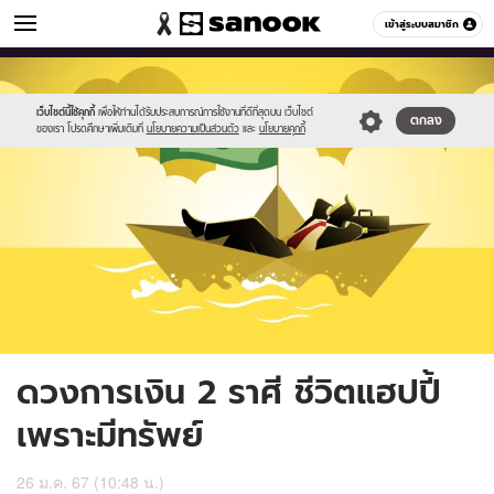
ดูดวง
เข้าสู่ระบบสมาชิก
หมวดอื่นๆ
//s.isanook.com/ho/0/ud/54/271483/1new_sanook_thumbnail_1200x7_
Sanook
//s.isanook.com/sr/0/images/logo-
600
60
new-
sanook.png
เว็บไซต์นี้ใช้คุกกี้
เพื่อให้ท่านได้รับประสบการณ์การใช้งานที่ดีที่สุดบน เว็บไซต์
ตกลง
ของเรา โปรดศึกษาเพิ่มเติมที่
นโยบายความเป็นส่วนตัว
และ
นโยบายคุกกี้
ดวงการเงิน 2 ราศี ชีวิตแฮปปี้
เพราะมีทรัพย์
26 ม.ค. 67 (10:48 น.)