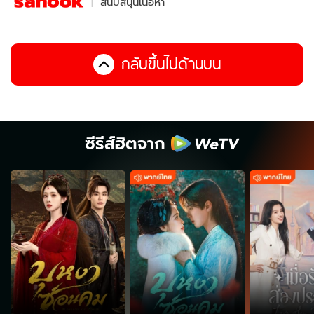
สนับสนุนเนื้อหา
กลับขึ้นไปด้านบน
ซีรีส์ฮิตจาก