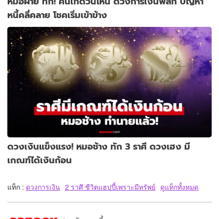
หมอฝ้าย ทัก! คนเกิดวันไหน ดวงการเงินพลิก ปัญหา
หนี้คลี่คลาย โชคเริ่มเข้าข้าง
ดวงเงินแข็งแรง! หมอช้าง ทัก 3 ราศี ดวงเฮง มี
เกณฑ์ได้เงินก้อน
แท็ก :
ดวงการเงิน
2 ราศี ชีวิตแฮปปี้เพราะมีทรัพย์
ดูแท็กทั้งหมด