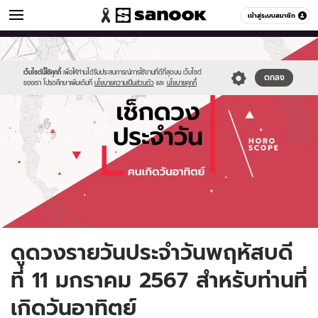
ดูดวง
เข้าสู่ระบบสมาชิก
หมวดอื่นๆ
//s.isanook.com/ho/0/ud/fxd/day/daily-
Sanook
//s.isanook.com/sr/0/images/logo-
600
60
horoscope-
new-
sunday.jpg
sanook.png
เว็บไซต์นี้ใช้คุกกี้
เพื่อให้ท่านได้รับประสบการณ์การใช้งานที่ดีที่สุดบน เว็บไซต์
ตกลง
ของเรา โปรดศึกษาเพิ่มเติมที่
นโยบายความเป็นส่วนตัว
และ
นโยบายคุกกี้
ดูดวงรายวันประจำวันพฤหัสบดี
ที่ 11 มกราคม 2567 สำหรับท่านที่
เกิดวันอาทิตย์