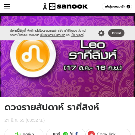
ดูดวง
เข้าสู่ระบบสมาชิก
หมวดอื่นๆ
//s.isanook.com/ho/0/ud/5/26825/8leo.jpg
Sanook
//s.isanook.com/sr/0/images/logo-
600
60
new-
sanook.png
เว็บไซต์นี้ใช้คุกกี้
เพื่อให้ท่านได้รับประสบการณ์การใช้งานที่ดีที่สุดบน เว็บไซต์
ตกลง
ของเรา โปรดศึกษาเพิ่มเติมที่
นโยบายความเป็นส่วนตัว
และ
นโยบายคุกกี้
ดวงรายสัปดาห์ ราศีสิงห์
21 มี.ค. 55 (03:52 น.)
Copy link
แชร์
กดฟัง