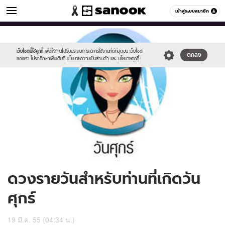
ดูดวง
เข้าสู่ระบบสมาชิก
หมวดอื่นๆ
//s.isanook.com/ho/0/ud/5/26721/170-
Sanook
//s.isanook.com/sr/0/images/logo-
600
60
fri_b.jpg
new-
sanook.png
เว็บไซต์นี้ใช้คุกกี้
เพื่อให้ท่านได้รับประสบการณ์การใช้งานที่ดีที่สุดบน เว็บไซต์
ตกลง
ของเรา โปรดศึกษาเพิ่มเติมที่
นโยบายความเป็นส่วนตัว
และ
นโยบายคุกกี้
ดวงรายวันสำหรับท่านที่เกิดวัน
ศุกร์
19 มี.ค. 55 (04:34 น.)