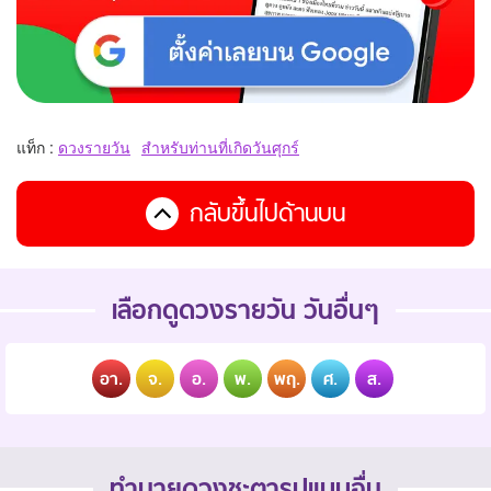
แท็ก :
ดวงรายวัน
สำหรับท่านที่เกิดวันศุกร์
กลับขึ้นไปด้านบน
เลือกดูดวงรายวัน วันอื่นๆ
อา.
จ.
อ.
พ.
พฤ.
ศ.
ส.
ทำนายดวงชะตารูปแบบอื่น