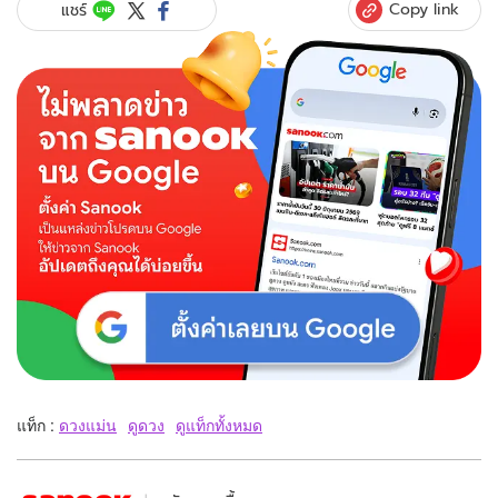
Copy link
แชร์
แท็ก :
ดวงแม่น
ดูดวง
ดูแท็กทั้งหมด