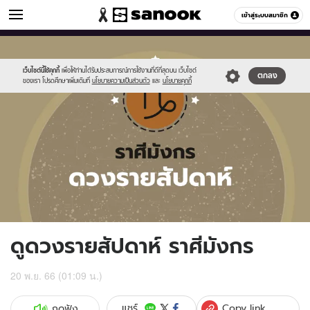
ดูดวง
เข้าสู่ระบบสมาชิก
หมวดอื่นๆ
//s.isanook.com/ho/0/ud/fxd/week/weekly-
Sanook
//s.isanook.com/sr/0/images/logo-
600
60
horoscope-
new-
capricorn_zo.jpg
sanook.png
เว็บไซต์นี้ใช้คุกกี้
เพื่อให้ท่านได้รับประสบการณ์การใช้งานที่ดีที่สุดบน เว็บไซต์
ตกลง
ของเรา โปรดศึกษาเพิ่มเติมที่
นโยบายความเป็นส่วนตัว
และ
นโยบายคุกกี้
ดูดวงรายสัปดาห์ ราศีมังกร
20 พ.ย. 66 (01:09 น.)
Copy link
แชร์
กดฟัง