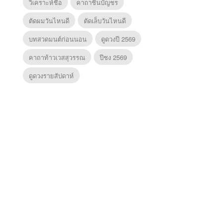
วิเคราะห์ชื่อ
คาถาชินบัญชร
ตัดผมวันไหนดี
ตัดเล็บวันไหนดี
บทสวดมนต์ก่อนนอน
ดูดวงปี 2569
คาถาท้าวเวสสุวรรณ
ปีชง 2569
ดูดวงรายสัปดาห์