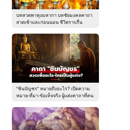
บทสวดพาหุงมหากา บทชัยมงคลคาถา
สวดเช้าและก่อนนอน ชีวิตราบรื่น
"ชินบัญชร" หมายถึงอะไร? เปิดความ
หมาย-ที่มา-ข้อเท็จจริง ผู้แต่งคาถาที่คน
ไทยคุ้นเคย