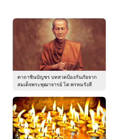
คาถาชินบัญชร บทสวดป้องกันภัยจาก
สมเด็จพระพุฒาจารย์ โต พรหมรังสี