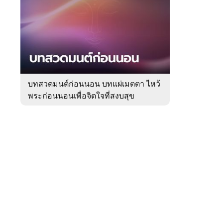
สัปดาห์
ของ
Sanook
ดูด
 WeTV
วง
บทสวดมนต์ก่อนนอน บทแผ่เมตตา ไหว้
พระก่อนนอนเพื่อจิตใจที่สงบสุข
ติดต่อโฆษณา
tencentthbd
sales@tencent.co.th
รา
ร้องเรียนเนื้อหาไม่เหมาะสม
แนะนำติชม แจ้งปัญหาการใช้งาน