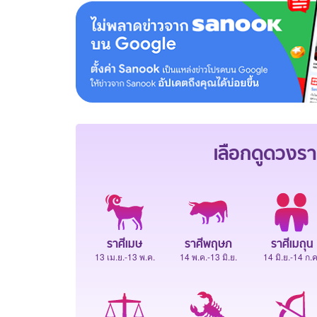
เลือกดู
ดวงรา
ราศีเมษ
ราศีพฤษภ
ราศีเมถุน
13 เม.ย.-13 พ.ค.
14 พ.ค.-13 มิ.ย.
14 มิ.ย.-14 ก.ค