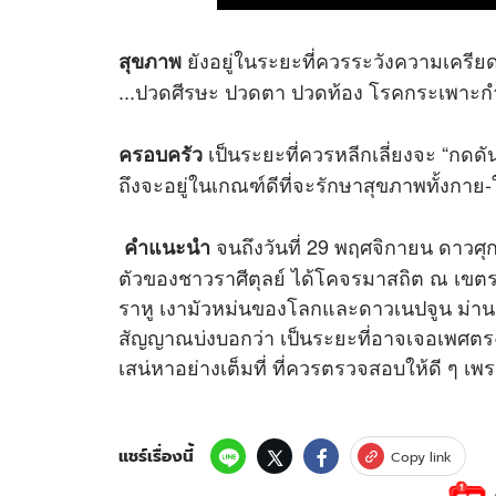
ยังอยู่ในระยะที่ควรระวังความเครียด
สุขภาพ
...ปวดศีรษะ ปวดตา ปวดท้อง โรคกระเพาะกำเร
เป็นระยะที่ควรหลีกเลี่ยงจะ “กด
ครอบครัว
ถึงจะอยู่ในเกณฑ์ดีที่จะรักษาสุขภาพทั้งกาย
จนถึงวันที่ 29 พฤศจิกายน ดาวศุ
คำแนะนำ
ตัวของชาวราศีตุลย์ ได้โคจรมาสถิต ณ เขตรา
ราหู เงามัวหม่นของโลกและดาวเนปจูน ม่านล
สัญญาณบ่งบอกว่า เป็นระยะที่อาจเจอเพศตรง
เสน่หาอย่างเต็มที่ ที่ควรตรวจสอบให้ดี ๆ เพร
แชร์เรื่องนี้
Copy link