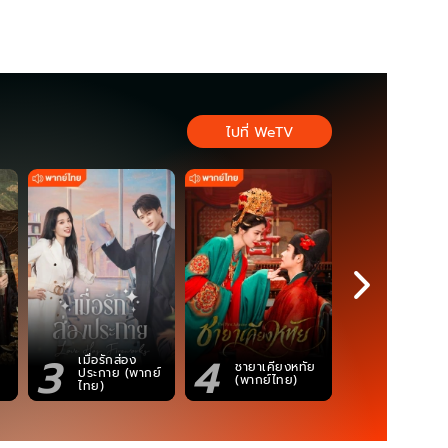
ไปที่ WeTV
3
4
5
เมื่อรักส่อง
ชายาเคียงหทัย
ซอโซ่ล่ามธี
ประกาย (พากย์
(พากย์ไทย)
(Uncut Ve
ไทย)