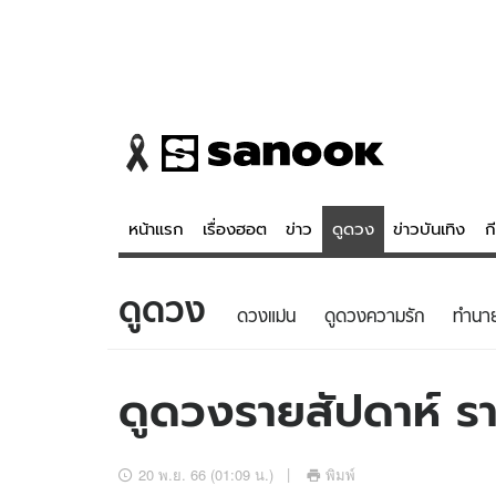
หน้าแรก
เรื่องฮอต
ข่าว
ดูดวง
ข่าวบันเทิง
ก
ดูดวง
ข่าว
ดูดวง - 
ดวงแม่น
ดูดวงความรัก
ทํานา
เรื่องฮอต
ดูดวง
ข่าว
หวยไทย
ดูดวงรายสัปดาห์ รา
ข่าวบันเทิง
สถิติหวยไท
ข่าวกีฬา
หวยลาว
20 พ.ย. 66 (01:09 น.)
พิมพ์
ข่าวเศรษฐกิจ