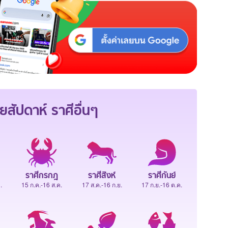
ยสัปดาห์
ราศีอื่นๆ
ราศีกรกฎ
ราศีสิงห์
ราศีกันย์
.
15 ก.ค.-16 ส.ค.
17 ส.ค.-16 ก.ย.
17 ก.ย.-16 ต.ค.