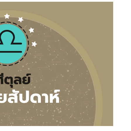
สุขภาพ
ดูทีวี
เที่ยว-กิน
WeTV
Tasteful Thailand
Exclusive
Sanook Choice
นิยาย
ยลได้ที่
ร่วมงานกับเ