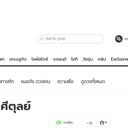
ตร
ีฬา
เศรษฐกิจ
ไลฟ์สไตล์
รถยนต์
ไอที
วัยรุ่น
คลิป
Exclusi
ตรวจหวย
ไลฟ์สไตล์
บันเทิงค
ยทายทัก
หมอดัง ดวงเด่น
ความเชื่อ
ดูดวงทั้งหมด
ผู้หญิง
หนัง-ละคร
ผู้ชาย
เพลง
ศีตุลย์
ย
วัยรุ่น
เกมส์
ไอที
คลิป
ก
+
-
ก
กดฟัง
รถยนต์
พอดแคสต์