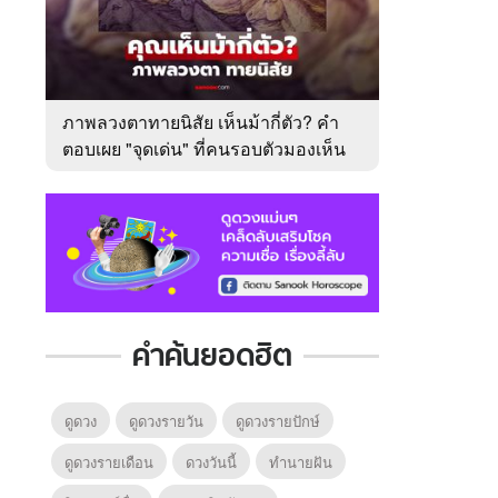
ภาพลวงตาทายนิสัย เห็นม้ากี่ตัว? คำ
ตอบเผย "จุดเด่น" ที่คนรอบตัวมองเห็น
ในตัวคุณ
คำค้นยอดฮิต
ดูดวง
ดูดวงรายวัน
ดูดวงรายปักษ์
ดูดวงรายเดือน
ดวงวันนี้
ทํานายฝัน