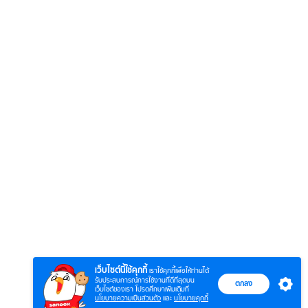
6
7
8
ตำนานจอมยุทธ์
ตำนานจอมยุทธ์
หากวิน
ร์
ภูตถังซาน
ภูตถังซาน 2
พบเธอ
r.)
(พากย์ไทย)
(พากย์ไทย)
ไทย)
เว็บไซต์นี้ใช้คุกกี้
เราใช้คุกกี้เพื่อให้ท่านได้
รับประสบการณ์การใช้งานที่ดีที่สุดบน
ตกลง
เว็บไซต์ของเรา โปรดศึกษาเพิ่มเติมที่
นโยบายความเป็นส่วนตัว
และ
นโยบายคุกกี้