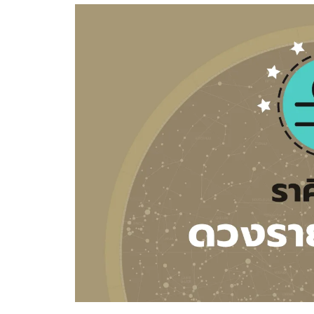
อัปเดตจีน
เช็กข่าวชัวร์
ติดตามสนุกโซเชี
ดาวน์โหลดสนุกแอปฟรี
สงวนลิขสิทธิ์ ©
2569
บริษัท อิมเมจ ฟิวเจอร์ (ประเทศไทย) จำกัด