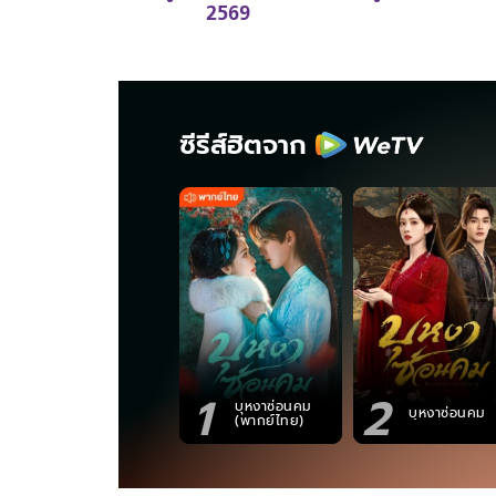
2569
ซีรีส์ฮิตจาก
1
2
บุหงาซ่อนคม
บุหงาซ่อนคม
(พากย์ไทย)