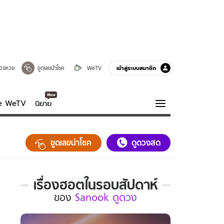
เข้าสู่ระบบสมาชิก
วจหวย
ขูดเลขนำโชค
WeTV
ve WeTV
นิยาย
รบรส
ความรู้รอบตัว
ขูดเลขนำโชค
ดูดวงสด
ฮาวทู
กูรู-รอบรู้
เรื่องฮอตในรอบสัปดาห์
เรื่อง
ของ
Sanook ดูดวง
ฮอต
ใน
รอบ