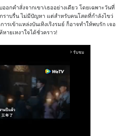
ออกคำสั่งจากเขา/เธออย่างเดียว โดยเฉพาะวันที่
รักราบรื่น ไม่มีปัญหา แต่สำหรับคนโสดที่กำลังไขว่
การเข้าแหล่งบันเทิงเริงรมย์ ก็อาจทำให้พบรัก เจอ
ให้หายเหงาใจได้ชั่วคราว!
รับชม
arrow_forward_ios