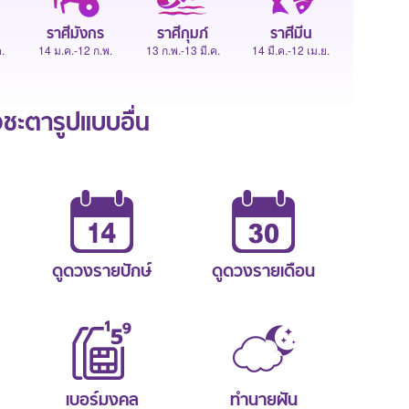
ราศีมังกร
ราศีกุมภ์
ราศีมีน
.
14 ม.ค.-12 ก.พ.
13 ก.พ.-13 มี.ค.
14 มี.ค.-12 เม.ย.
ะตารูปแบบอื่น
ดูดวงรายปักษ์
ดูดวงรายเดือน
เบอร์มงคล
ทำนายฝัน