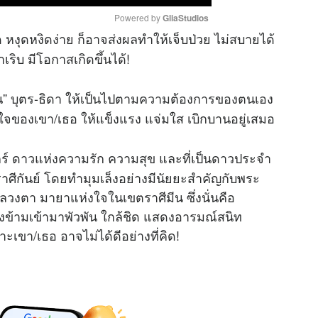
Powered by 
GliaStudios
 หงุดหงิดง่าย ก็อาจส่งผลทำให้เจ็บป่วย ไม่สบายได้
ิบ มีโอกาสเกิดขึ้นได้!
M
u
ดัน” บุตร-ธิดา ให้เป็นไปตามความต้องการของตนเอง
t
e
-ใจของเขา/เธอ ให้แข็งแรง แจ่มใส เบิกบานอยู่เสมอ
กร์ ดาวแห่งความรัก ความสุข และที่เป็นดาวประจำ
ศีกันย์ โดยทำมุมเล็งอย่างมีนัยยะสำคัญกับพระ
วงตา มายาแห่งใจในเขตราศีมีน ซึ่งนั่นคือ
ข้ามเข้ามาพัวพัน ใกล้ชิด แสดงอารมณ์สนิท
าะเขา/เธอ อาจไม่ได้ดีอย่างที่คิด!