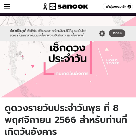
ดูดวง
เข้าสู่ระบบสมาชิก
หมวดอื่นๆ
//s.isanook.com/ho/0/ud/fxd/day/daily-
Sanook
//s.isanook.com/sr/0/images/logo-
600
60
horoscope-
new-
tuesday.jpg
sanook.png
เว็บไซต์นี้ใช้คุกกี้
เพื่อให้ท่านได้รับประสบการณ์การใช้งานที่ดีที่สุดบน เว็บไซต์
ตกลง
ของเรา โปรดศึกษาเพิ่มเติมที่
นโยบายความเป็นส่วนตัว
และ
นโยบายคุกกี้
ดูดวงรายวันประจำวันพุธ ที่ 8
พฤศจิกายน 2566 สำหรับท่านที่
เกิดวันอังคาร