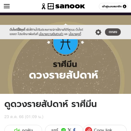
ดูดวง
เข้าสู่ระบบสมาชิก
หมวดอื่นๆ
//s.isanook.com/ho/0/ud/fxd/week/weekly-
Sanook
//s.isanook.com/sr/0/images/logo-
600
60
horoscope-
new-
pisces_zodia.jpg
sanook.png
เว็บไซต์นี้ใช้คุกกี้
เพื่อให้ท่านได้รับประสบการณ์การใช้งานที่ดีที่สุดบน เว็บไซต์
ตกลง
ของเรา โปรดศึกษาเพิ่มเติมที่
นโยบายความเป็นส่วนตัว
และ
นโยบายคุกกี้
ดูดวงรายสัปดาห์ ราศีมีน
23 ต.ค. 66 (01:09 น.)
Copy link
แชร์
กดฟัง