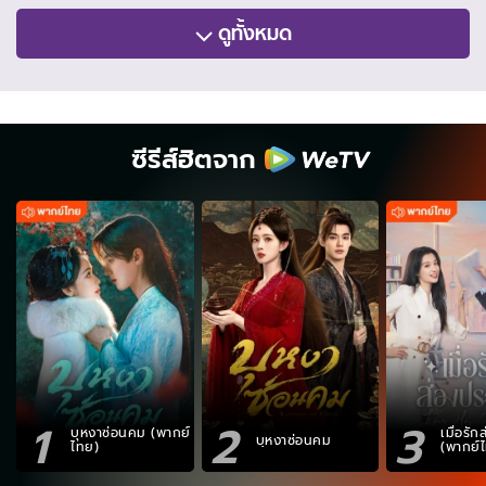
ดูทั้งหมด
ซีรีส์ฮิตจาก
1
2
3
บุหงาซ่อนคม (พากย์
เมื่อรั
บุหงาซ่อนคม
ไทย)
(พากย์