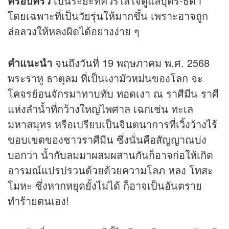
ครอบครัว
เป็นระยะที่ควรใส่ใจดูแลบุตร-ธิดา
โดยเฉพาะที่เป็นวัยรุ่นให้มากขึ้น เพราะอาจถูก
ล่อลวงให้หลงผิดได้อย่างง่าย ๆ
คำแนะนำ
จนถึงวันที่ 19 พฤษภาคม พ.ศ. 2568
พระราหู ธาตุลม ที่เป็นเงามัวหม่นของโลก จะ
โคจรย้อนจักรมาทาบทับ ทอดเงา ณ ราศีมีน ราศี
แห่งลำน้ำที่กว้างใหญ่ไพศาล เฉกเช่น ทะเล
มหาสมุทร หรือเปรียบเป็นจินตนาการที่เวิ้งว้างไร้
ขอบเขตของชาวราศีมีน ซึ่งนั่นคือสัญญาณบ่ง
บอกว่า น้ำกับลมมาผสมผสานกันก็อาจก่อให้เกิด
อารมณ์แปรปรวนด้วยด้วยความโลภ หลง โทสะ
โมหะ ซึ่งหากหยุดยั้งไม่ได้ ก็อาจเป็นอันตราย
ทำร้ายตนเอง!