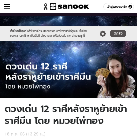
ดูดวง
เข้าสู่ระบบสมาชิก
หมวดอื่นๆ
//s.isanook.com/ho/0/ud/52/264155/goldm.jpg
Sanook
//s.isanook.com/sr/0/images/logo-
600
60
new-
sanook.png
เว็บไซต์นี้ใช้คุกกี้
เพื่อให้ท่านได้รับประสบการณ์การใช้งานที่ดีที่สุดบน เว็บไซต์
ตกลง
ของเรา โปรดศึกษาเพิ่มเติมที่
นโยบายความเป็นส่วนตัว
และ
นโยบายคุกกี้
ดวงเด่น 12 ราศีหลังราหูย้ายเข้า
ราศีมีน โดย หมวยไพ่ทอง
18 ต.ค. 66 (13:29 น.)