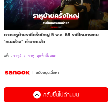
ดาวราหูย้ายราศีครั้งใหญ่ 5 พ.ค. 68 ราศีไหนกระทบ
"หมอช้าง" ทำนายแล้ว
แท็ก :
ราหูย้าย
ราหู
ดูแท็กทั้งหมด
สนับสนุนเนื้อหา
กลับขึ้นไปด้านบน