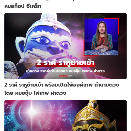
หมอท็อป ซีเคร็ท
2 ราศี ราหูย้ายเข้า พร้อมเปิดไพ่องค์เทพ ทำนายดวง
โดย หมอจุ๊บ ไพ่เทพ ผ่าดวง