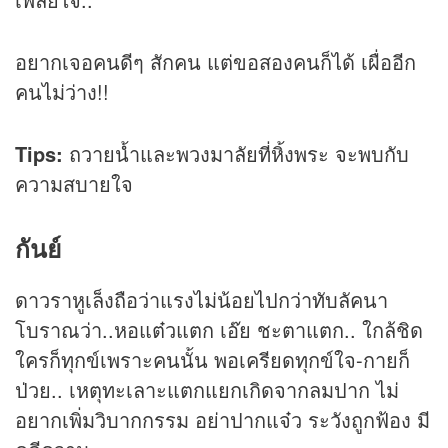
อยากเจอคนดีๆ สักคน แต่ขอสองคนก็ได้ เผื่ออีก
คนไม่ว่าง!!
Tips:
ถวายน้ำและพวงมาลัยที่หิ้งพระ จะพบกับ
ความสบายใจ
กันย์
ดาวราหูเล็งถือว่าแรงไม่น้อยไปกว่าทับลัคนา
โบราณว่า..หอแต๋วแตก เอ๊ย ชะตาแตก.. ใกล้ชิด
ใครก็ทุกข์เพราะคนนั้น พอเครียดทุกข์ใจ-กายก็
ป่วย.. เหตุทะเลาะแตกแยกเกิดจากลมปาก ไม่
อยากเพิ่มวิบากกรรม อย่าปากแจ๋ว ระวังถูกฟ้อง มี