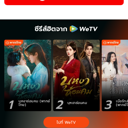
ซีรีส์ฮิตจาก
1
2
3
บุหงาซ่อนคม (พากย์
เมื่อรั
บุหงาซ่อนคม
ไทย)
(พากย์
ไปที่ WeTV