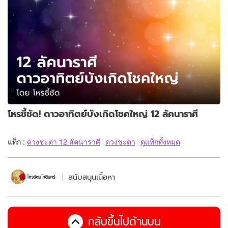
โหรชี้ชัด! ดาวอาทิตย์บังเกิดโชคใหญ่ 12 ลัคนาราศี
แท็ก :
ดวงชะตา 12 ลัคนาราศี
ดวงชะตา
ดูแท็กทั้งหมด
สนับสนุนเนื้อหา
กลับขึ้นไปด้านบน