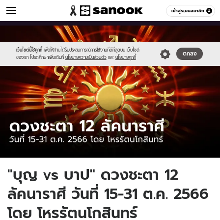
ดูดวง
เข้าสู่ระบบสมาชิก
หมวดอื่นๆ
//s.isanook.com/ho/0/ud/52/263791/1_cover_sanook_horoscope-
Sanook
//s.isanook.com/sr/0/images/logo-
600
60
20.jpg
new-
sanook.png
เว็บไซต์นี้ใช้คุกกี้
เพื่อให้ท่านได้รับประสบการณ์การใช้งานที่ดีที่สุดบน เว็บไซต์
ตกลง
ของเรา โปรดศึกษาเพิ่มเติมที่
นโยบายความเป็นส่วนตัว
และ
นโยบายคุกกี้
"บุญ vs บาป" ดวงชะตา 12
ลัคนาราศี วันที่ 15-31 ต.ค. 2566
โดย โหรรัตนโกสินทร์