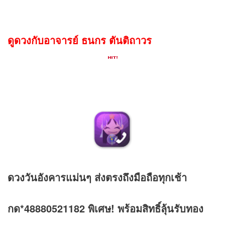
ดูดวงกับอาจารย์ ธนกร ตันติถาวร
ดวง
วันอังคารแม่นๆ ส่งตรงถึงมือถือทุกเช้า
กด*48880521182 พิเศษ! พร้อมสิทธิ์ลุ้นรับทอง