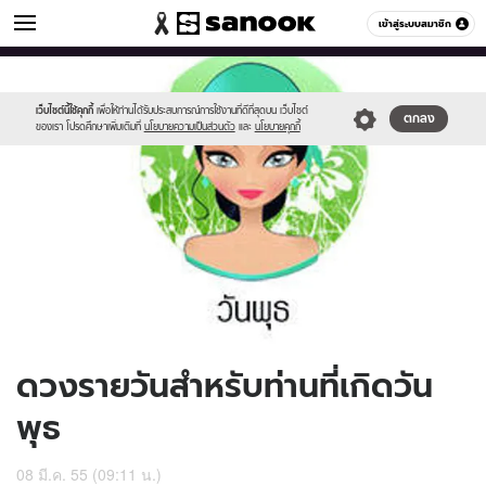
ดูดวง
เข้าสู่ระบบสมาชิก
หมวดอื่นๆ
//s.isanook.com/ho/0/ud/5/26329/170-
Sanook
//s.isanook.com/sr/0/images/logo-
600
60
wed_b.jpg
new-
sanook.png
เว็บไซต์นี้ใช้คุกกี้
เพื่อให้ท่านได้รับประสบการณ์การใช้งานที่ดีที่สุดบน เว็บไซต์
ตกลง
ของเรา โปรดศึกษาเพิ่มเติมที่
นโยบายความเป็นส่วนตัว
และ
นโยบายคุกกี้
ดวงรายวันสำหรับท่านที่เกิดวัน
พุธ
08 มี.ค. 55 (09:11 น.)