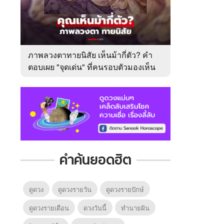
ภาพลวงตาทายนิสัย เห็นม้ากี่ตัว? คำ
ตอบเผย "จุดเด่น" ที่คนรอบตัวมองเห็น
ในตัวคุณ
คำค้นยอดฮิต
ดูดวง
ดูดวงรายวัน
ดูดวงรายปักษ์
ดูดวงรายเดือน
ดวงวันนี้
ทํานายฝัน