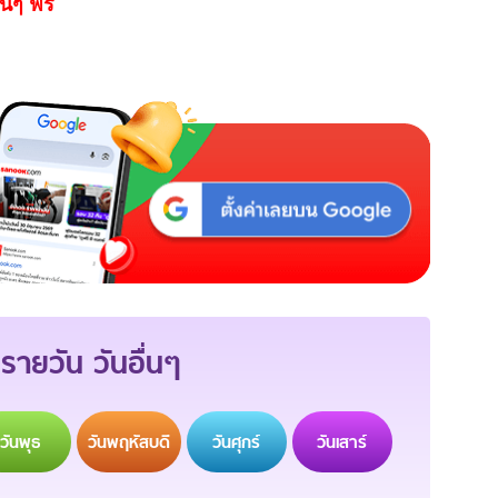
นๆ ฟรี
รายวัน วันอื่นๆ
วัน
พุธ
วัน
พฤหัสบดี
วัน
ศุกร์
วัน
เสาร์