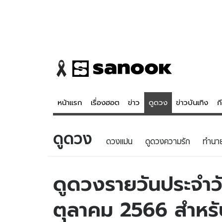
หน้าแรก
เรื่องฮอต
ข่าว
ดูดวง
ข่าวบันเทิง
ก
ดูดวง
ข่าว
ดูดวง - 
ดวงแม่น
ดูดวงความรัก
ทํานา
เรื่องฮอต
ดูดวง
ข่าว
หวยไทย
ดูดวงรายวันประจำวั
ข่าวบันเทิง
สถิติหวยไท
ตุลาคม 2566 สำหรับท
ข่าวกีฬา
หวยลาว
ข่าวเศรษฐกิจ