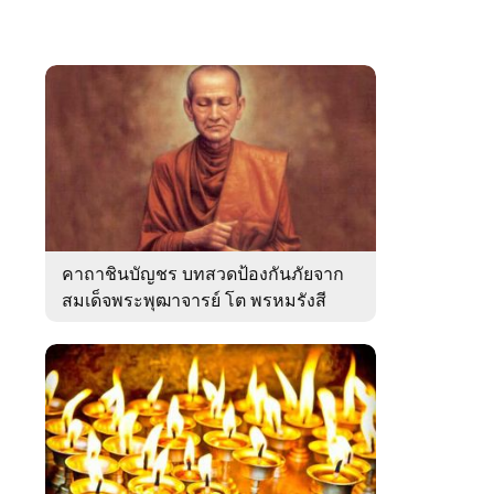
คาถาชินบัญชร บทสวดป้องกันภัยจาก
สมเด็จพระพุฒาจารย์ โต พรหมรังสี