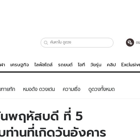
ตร
ีฬา
เศรษฐกิจ
ไลฟ์สไตล์
รถยนต์
ไอที
วัยรุ่น
คลิป
Exclusi
ตรวจหวย
ไลฟ์สไตล์
บันเทิงค
ยทายทัก
หมอดัง ดวงเด่น
ความเชื่อ
ดูดวงทั้งหมด
ผู้หญิง
หนัง-ละคร
ผู้ชาย
เพลง
นพฤหัสบดี ที่ 5
ย
วัยรุ่น
เกมส์
่านที่เกิดวันอังคาร
ไอที
คลิป
รถยนต์
พอดแคสต์