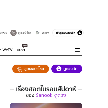
เข้าสู่ระบบสมาชิก
วจหวย
ขูดเลขนำโชค
WeTV
ve WeTV
นิยาย
รบรส
ความรู้รอบตัว
ขูดเลขนำโชค
ดูดวงสด
ฮาวทู
กูรู-รอบรู้
เรื่องฮอตในรอบสัปดาห์
เรื่อง
ของ
Sanook ดูดวง
ฮอต
ใน
รอบ