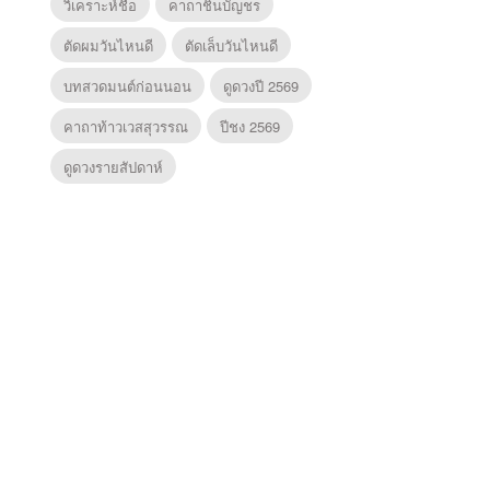
วิเคราะห์ชื่อ
คาถาชินบัญชร
ตัดผมวันไหนดี
ตัดเล็บวันไหนดี
บทสวดมนต์ก่อนนอน
ดูดวงปี 2569
คาถาท้าวเวสสุวรรณ
ปีชง 2569
ดูดวงรายสัปดาห์