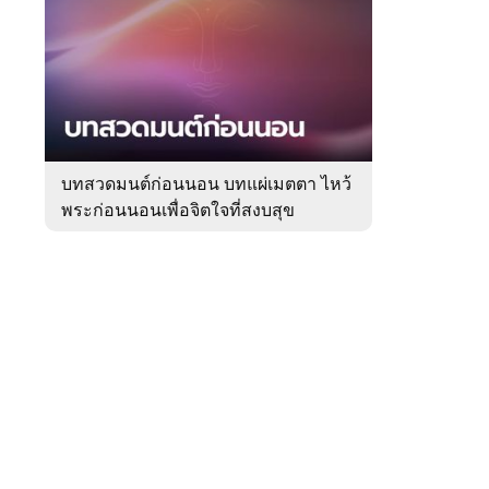
สัปดาห์
ของ
Sanook
ดูด
 WeTV
วง
บทสวดมนต์ก่อนนอน บทแผ่เมตตา ไหว้
พระก่อนนอนเพื่อจิตใจที่สงบสุข
ติดต่อโฆษณา
tencentthbd
sales@tencent.co.th
รา
ร้องเรียนเนื้อหาไม่เหมาะสม
แนะนำติชม แจ้งปัญหาการใช้งาน