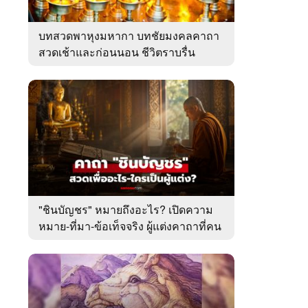
บทสวดพาหุงมหากา บทชัยมงคลคาถา
สวดเช้าและก่อนนอน ชีวิตราบรื่น
"ชินบัญชร" หมายถึงอะไร? เปิดความ
หมาย-ที่มา-ข้อเท็จจริง ผู้แต่งคาถาที่คน
ไทยคุ้นเคย