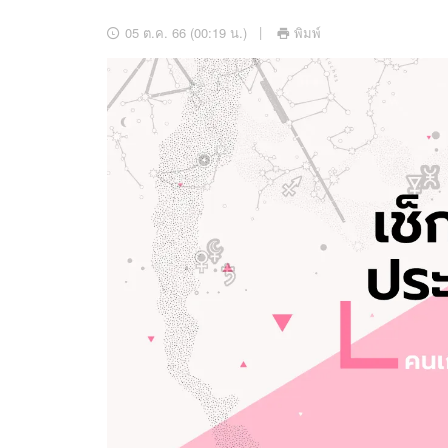
อัปเดตจีน
05 ต.ค. 66 (00:19 น.)
พิมพ์
เช็กข่าวชัวร์
ติดตามสนุกโซเชี
ดาวน์โหลดสนุกแอปฟรี
สงวนลิขสิทธิ์ ©
2569
บริษัท อิมเมจ ฟิวเจอร์ (ประเทศไทย) จำกัด