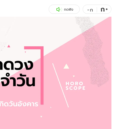
ก
สุขภาพ
+
ดูทีวี
-
ก
กดฟัง
เที่ยว-กิน
WeTV
Tasteful Thailand
Exclusive
Sanook Choice
นิยาย
ยลได้ที่
ร่วมงานกับเ