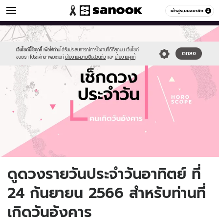
ดูดวง
เข้าสู่ระบบสมาชิก
หมวดอื่นๆ
//s.isanook.com/ho/0/ud/fxd/day/daily-
Sanook
//s.isanook.com/sr/0/images/logo-
600
60
horoscope-
new-
tuesday.jpg
sanook.png
เว็บไซต์นี้ใช้คุกกี้
เพื่อให้ท่านได้รับประสบการณ์การใช้งานที่ดีที่สุดบน เว็บไซต์
ตกลง
ของเรา โปรดศึกษาเพิ่มเติมที่
นโยบายความเป็นส่วนตัว
และ
นโยบายคุกกี้
ดูดวงรายวันประจำวันอาทิตย์ ที่
24 กันยายน 2566 สำหรับท่านที่
เกิดวันอังคาร