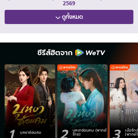
2569
ดูทั้งหมด
ซีรีส์ฮิตจาก
1
2
3
บุหงาซ่อนคม (พากย์
เมื่อรั
บุหงาซ่อนคม
ไทย)
(พากย์