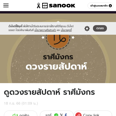
ดูดวง
เข้าสู่ระบบสมาชิก
หมวดอื่นๆ
//s.isanook.com/ho/0/ud/fxd/week/weekly-
Sanook
//s.isanook.com/sr/0/images/logo-
600
60
horoscope-
new-
capricorn_zo.jpg
sanook.png
เว็บไซต์นี้ใช้คุกกี้
เพื่อให้ท่านได้รับประสบการณ์การใช้งานที่ดีที่สุดบน เว็บไซต์
ตกลง
ของเรา โปรดศึกษาเพิ่มเติมที่
นโยบายความเป็นส่วนตัว
และ
นโยบายคุกกี้
ดูดวงรายสัปดาห์ ราศีมังกร
18 ก.ย. 66 (01:09 น.)
Copy link
แชร์
กดฟัง