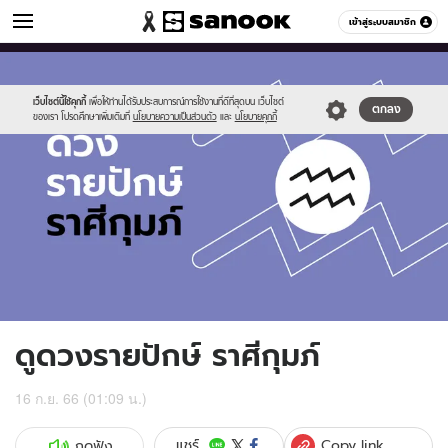
ดูดวง
เข้าสู่ระบบสมาชิก
หมวดอื่นๆ
//s.isanook.com/ho/0/ud/fxd/fortnightly/fortnightly-
Sanook
//s.isanook.com/sr/0/images/logo-
600
60
aquarius.jpg
new-
sanook.png
เว็บไซต์นี้ใช้คุกกี้
เพื่อให้ท่านได้รับประสบการณ์การใช้งานที่ดีที่สุดบน เว็บไซต์
ตกลง
ของเรา โปรดศึกษาเพิ่มเติมที่
นโยบายความเป็นส่วนตัว
และ
นโยบายคุกกี้
ดูดวงรายปักษ์ ราศีกุมภ์
16 ก.ย. 66 (01:09 น.)
Copy link
แชร์
กดฟัง