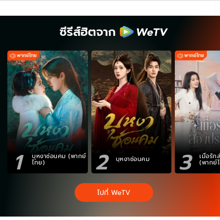
ซีรีส์ฮิตจาก
1
2
3
บุหงาซ่อนคม (พากย์
เมื่อรั
บุหงาซ่อนคม
ไทย)
(พากย์
ไปที่ WeTV