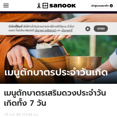
ดูดวง
เข้าสู่ระบบสมาชิก
หมวดอื่นๆ
//s.isanook.com/ho/0/ud/52/261351/tnh1.jpg
Sanook
//s.isanook.com/sr/0/images/logo-
600
60
new-
sanook.png
เว็บไซต์นี้ใช้คุกกี้
เพื่อให้ท่านได้รับประสบการณ์การใช้งานที่ดีที่สุดบน เว็บไซต์
ตกลง
ของเรา โปรดศึกษาเพิ่มเติมที่
นโยบายความเป็นส่วนตัว
และ
นโยบายคุกกี้
เมนูตักบาตรเสริมดวงประจำวัน
เกิดทั้ง 7 วัน
12 ก.ย. 66 (13:44 น.)