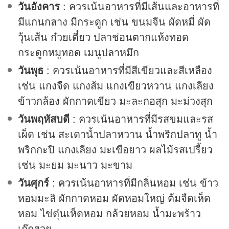
วันอังคาร
: ควรเน้นอาหารที่มีเส้นและอาหารที่
มีแกนกลาง มีกระดูก เช่น ขนมจีน ผัดหมี่ ผัด
วุ้นเส้น ก๋วยเตี๋ยว ปลาช่อนตากแห้งทอด
กระดูกหมูทอด เมนูปลาหมึก
วันพุธ
: ควรเน้นอาหารที่มีสีเขียวและสีเหลือง
เช่น แกงจืด แกงส้ม แกงเขียวหวาน แกงเลียง
ข้าวกล้อง ผักกาดเขียว มะละกอสุก มะม่วงสุก
วันพฤหัสบดี
: ควรเน้นอาหารที่มีรสขมและรส
เผ็ด เช่น สะเดาน้ำปลาหวาน น้ำพริกปลาทู น้ำ
พริกกะปิ แกงเลียง มะเขือยาว ผลไม้รสเปรี้ยว
เช่น มะยม มะนาว มะขาม
วันศุกร์
: ควรเน้นอาหารที่มีกลิ่นหอม เช่น ข้าว
หอมมะลิ ผักกาดหอม ผัดหอมใหญ่ ต้มจืดเห็ด
หอม ไข่ตุ๋นเห็ดหอม กล้วยหอม น้ำมะพร้าว
เก๊กฮวย