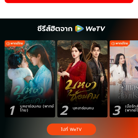
ซีรีส์ฮิตจาก
1
2
3
บุหงาซ่อนคม (พากย์
เมื่อรั
บุหงาซ่อนคม
ไทย)
(พากย์
ไปที่ WeTV