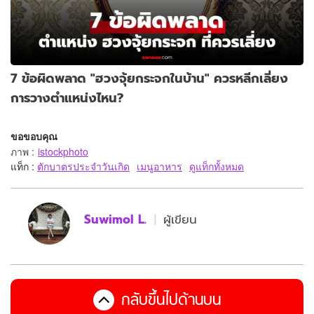
7 ข้อผิดพลาด "ฮวงจุ้ยกระจกในบ้าน" ควรหลีกเลี่ยง
การวางตำแหน่งไหน?
ขอขอบคุณ
ภาพ
:
istockphoto
แท็ก :
ตักบาตรประจำวันเกิด
เมนูอาหาร
ดูแท็กทั้งหมด
Suwimol L.
ผู้เขียน
กลับขึ้นไปด้านบน