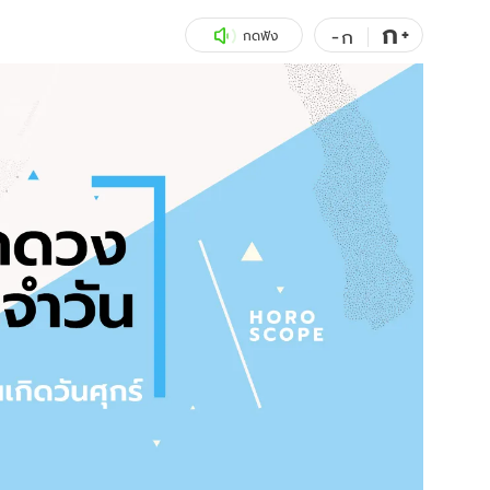
ก
สุขภาพ
+
ดูทีวี
-
ก
กดฟัง
เที่ยว-กิน
WeTV
Tasteful Thailand
Exclusive
Sanook Choice
นิยาย
ยลได้ที่
ร่วมงานกับเ