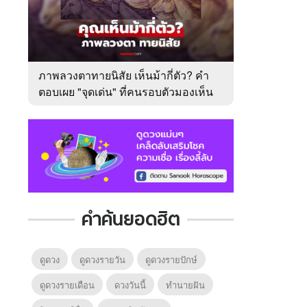
ภาพลวงตาทายนิสัย เห็นม้ากี่ตัว? คำ
ตอบเผย "จุดเด่น" ที่คนรอบตัวมองเห็น
ในตัวคุณ
คำค้นยอดฮิต
ดูดวง
ดูดวงรายวัน
ดูดวงรายปักษ์
ดูดวงรายเดือน
ดวงวันนี้
ทํานายฝัน