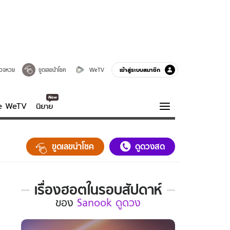
เข้าสู่ระบบสมาชิก
วจหวย
ขูดเลขนำโชค
WeTV
ve WeTV
นิยาย
รบรส
ความรู้รอบตัว
ขูดเลขนำโชค
ดูดวงสด
ฮาวทู
กูรู-รอบรู้
เรื่องฮอตในรอบสัปดาห์
เรื่อง
ของ
Sanook ดูดวง
ฮอต
ใน
รอบ