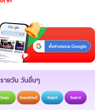
นๆ ฟรี
รายวัน วันอื่นๆ
วัน
พุธ
วัน
พฤหัสบดี
วัน
ศุกร์
วัน
เสาร์