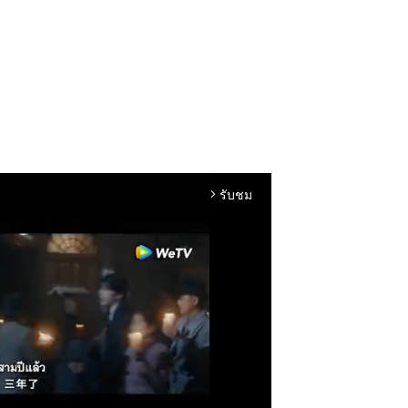
รับชม
arrow_forward_ios