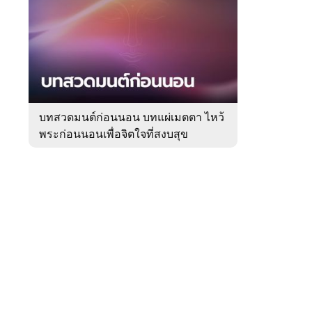
สัปดาห์
ของ
Sanook
ดูด
 WeTV
วง
บทสวดมนต์ก่อนนอน บทแผ่เมตตา ไหว้
พระก่อนนอนเพื่อจิตใจที่สงบสุข
ติดต่อโฆษณา
tencentthbd
sales@tencent.co.th
รา
ร้องเรียนเนื้อหาไม่เหมาะสม
แนะนำติชม แจ้งปัญหาการใช้งาน