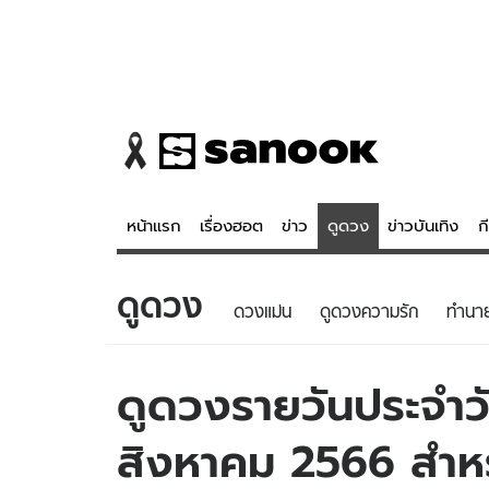
หน้าแรก
เรื่องฮอต
ข่าว
ดูดวง
ข่าวบันเทิง
ก
ดูดวง
ข่าว
ดูดวง - 
ดวงแม่น
ดูดวงความรัก
ทํานา
เรื่องฮอต
ดูดวง
ข่าว
หวยไทย
ดูดวงรายวันประจำวั
ข่าวบันเทิง
สถิติหวยไท
สิงหาคม 2566 สำหรับ
ข่าวกีฬา
หวยลาว
ข่าวเศรษฐกิจ