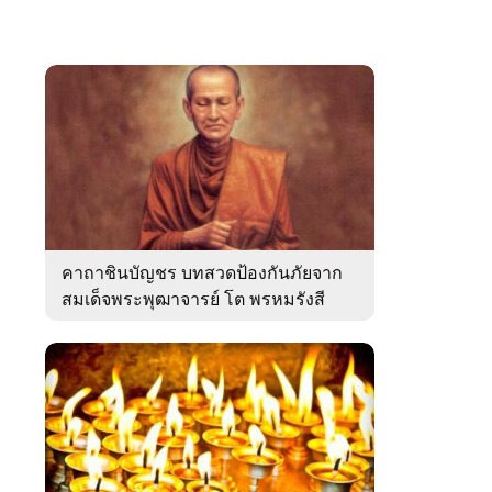
คาถาชินบัญชร บทสวดป้องกันภัยจาก
สมเด็จพระพุฒาจารย์ โต พรหมรังสี