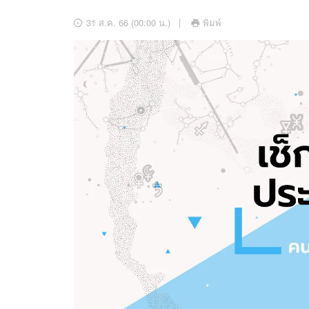
อัปเดตจีน
31 ส.ค. 66 (00:00 น.)
พิมพ์
เช็กข่าวชัวร์
ติดตามสนุกโซเชี
ดาวน์โหลดสนุกแอปฟรี
สงวนลิขสิทธิ์ ©
2569
บริษัท อิมเมจ ฟิวเจอร์ (ประเทศไทย) จำกัด