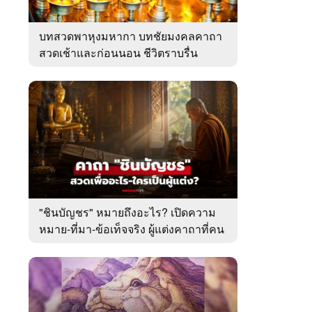
บทสวดพาหุงมหากา บทชัยมงคลคาถา
สวดเช้าและก่อนนอน ชีวิตราบรื่น
"ชินบัญชร" หมายถึงอะไร? เปิดความ
หมาย-ที่มา-ข้อเท็จจริง ผู้แต่งคาถาที่คน
ไทยคุ้นเคย