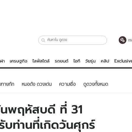
ตร
ีฬา
เศรษฐกิจ
ไลฟ์สไตล์
รถยนต์
ไอที
วัยรุ่น
คลิป
Exclusi
ตรวจหวย
ไลฟ์สไตล์
บันเทิงค
ยทายทัก
หมอดัง ดวงเด่น
ความเชื่อ
ดูดวงทั้งหมด
ผู้หญิง
หนัง-ละคร
ผู้ชาย
เพลง
นพฤหัสบดี ที่ 31
ย
วัยรุ่น
เกมส์
ท่านที่เกิดวันศุกร์
ไอที
คลิป
รถยนต์
พอดแคสต์