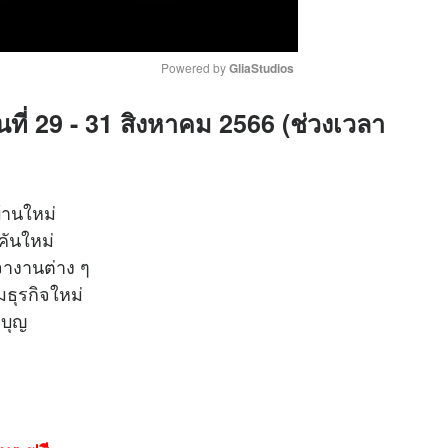
Powered by 
GliaStudios
นที่ 29 - 31 สิงหาคม 2566 (ช่วงเวลา
M
u
t
e
้านใหม่
คันใหม่
อเจรจางานต่าง ๆ
เริ่มธุรกิจใหม่
ำบุญ