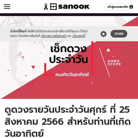
ดูดวง
เข้าสู่ระบบสมาชิก
หมวดอื่นๆ
//s.isanook.com/ho/0/ud/fxd/day/daily-
Sanook
//s.isanook.com/sr/0/images/logo-
600
60
horoscope-
new-
sunday.jpg
sanook.png
เว็บไซต์นี้ใช้คุกกี้
เพื่อให้ท่านได้รับประสบการณ์การใช้งานที่ดีที่สุดบน เว็บไซต์
ตกลง
ของเรา โปรดศึกษาเพิ่มเติมที่
นโยบายความเป็นส่วนตัว
และ
นโยบายคุกกี้
ดูดวงรายวันประจำวันศุกร์ ที่ 25
สิงหาคม 2566 สำหรับท่านที่เกิด
วันอาทิตย์