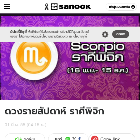
ดูดวง
เข้าสู่ระบบสมาชิก
หมวดอื่นๆ
//s.isanook.com/ho/0/ud/5/25937/11scorpio.jpg
Sanook
//s.isanook.com/sr/0/images/logo-
600
60
new-
sanook.png
เว็บไซต์นี้ใช้คุกกี้
เพื่อให้ท่านได้รับประสบการณ์การใช้งานที่ดีที่สุดบน เว็บไซต์
ตกลง
ของเรา โปรดศึกษาเพิ่มเติมที่
นโยบายความเป็นส่วนตัว
และ
นโยบายคุกกี้
ดวงรายสัปดาห์ ราศีพิจิก
01 มี.ค. 55 (04:15 น.)
Copy link
แชร์
กดฟัง