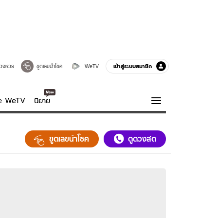
เข้าสู่ระบบสมาชิก
วจหวย
ขูดเลขนำโชค
WeTV
ve WeTV
นิยาย
รบรส
ความรู้รอบตัว
ขูดเลขนำโชค
ดูดวงสด
ฮาวทู
กูรู-รอบรู้