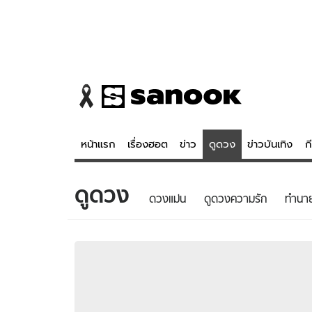
หน้าแรก
เรื่องฮอต
ข่าว
ดูดวง
ข่าวบันเทิง
ก
ดูดวง
ข่าว
ดูดวง - 
ดวงแม่น
ดูดวงความรัก
ทํานา
เรื่องฮอต
ดูดวง
ข่าว
หวยไทย
ข่าวบันเทิง
สถิติหวยไท
ข่าวกีฬา
หวยลาว
ข่าวเศรษฐกิจ