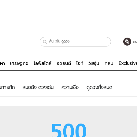
ตร
ีฬา
เศรษฐกิจ
ไลฟ์สไตล์
รถยนต์
ไอที
วัยรุ่น
คลิป
Exclusi
ตรวจหวย
ไลฟ์สไตล์
บันเทิงค
ยทายทัก
หมอดัง ดวงเด่น
ความเชื่อ
ดูดวงทั้งหมด
ผู้หญิง
หนัง-ละคร
ผู้ชาย
เพลง
ย
วัยรุ่น
เกมส์
500
ไอที
คลิป
รถยนต์
พอดแคสต์