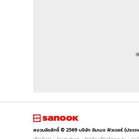
อัปเดตจีน
เช็กข่าวชัวร์
ติดตามสนุกโซเชี
ดาวน์โหลดสนุกแอปฟรี
สงวนลิขสิทธิ์ ©
2569
บริษัท อิมเมจ ฟิวเจอร์ (ประเทศไทย) จำกัด
สงวนลิขสิทธิ์ ©
2569
บริษัท อิมเมจ ฟิวเจอร์ (ประเ