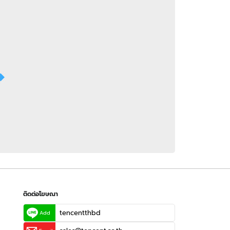
 WeTV
ติดต่อโฆษณา
tencentthbd
sales@tencent.co.th
รา
ร้องเรียนเนื้อหาไม่เหมาะสม
แนะนำติชม แจ้งปัญหาการใช้งาน
ติดต่อโฆษณา
tencentthbd
Add