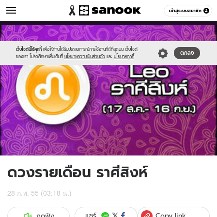
ดูดวง
เข้าสู่ระบบสมาชิก
หมวดอื่นๆ
//s.isanook.com/ho/0/ud/5/25785/8leo.jpg
Sanook
//s.isanook.com/sr/0/images/logo-
600
60
new-
sanook.png
เว็บไซต์นี้ใช้คุกกี้
เพื่อให้ท่านได้รับประสบการณ์การใช้งานที่ดีที่สุดบน เว็บไซต์
ตกลง
ของเรา โปรดศึกษาเพิ่มเติมที่
นโยบายความเป็นส่วนตัว
และ
นโยบายคุกกี้
ดวงรายเดือน ราศีสิงห์
28 ก.พ. 55 (03:18 น.)
Copy link
แชร์
กดฟัง