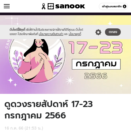
ดูดวง
เข้าสู่ระบบสมาชิก
หมวดอื่นๆ
//s.isanook.com/ho/0/ud/51/257091/tn-
Sanook
//s.isanook.com/sr/0/images/logo-
600
60
07_3.jpg
new-
sanook.png
เว็บไซต์นี้ใช้คุกกี้
เพื่อให้ท่านได้รับประสบการณ์การใช้งานที่ดีที่สุดบน เว็บไซต์
ตกลง
ของเรา โปรดศึกษาเพิ่มเติมที่
นโยบายความเป็นส่วนตัว
และ
นโยบายคุกกี้
ดูดวงรายสัปดาห์ 17-23
กรกฎาคม 2566
16 ก.ค. 66 (21:53 น.)