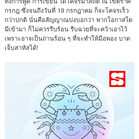
ทั้งการพูด การเขียน ได้โคจรมาสถิต ณ เขตราศี
กรกฎ ซึ่งจนถึงวันที่ 19 กรกฎาคม ก็จะโคจรเร็ว
กว่าปกติ นั่นคือสัญญาณบ่งบอกว่า หากโอกาสใด
มีเข้ามา ก็ไม่ควรรีบร้อน รีบฉวยที่จะคว้าเอาไว้
เพราะอาจเป็นถ่านร้อน ๆ ที่จะทำให้มือพอง บาด
เจ็บสาหัสได้!