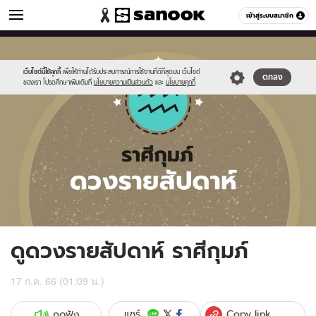
ดูดวง
เข้าสู่ระบบสมาชิก
หมวดอื่นๆ
//s.isanook.com/ho/0/ud/fxd/week/weekly-
Sanook
//s.isanook.com/sr/0/images/logo-
600
60
horoscope-
new-
aquarius_zod.jpg
sanook.png
เว็บไซต์นี้ใช้คุกกี้
เพื่อให้ท่านได้รับประสบการณ์การใช้งานที่ดีที่สุดบน เว็บไซต์
ตกลง
ของเรา โปรดศึกษาเพิ่มเติมที่
นโยบายความเป็นส่วนตัว
และ
นโยบายคุกกี้
ดูดวงรายสัปดาห์ ราศีกุมภ์
17 ก.ค. 66 (01:09 น.)
Copy link
แชร์
กดฟัง