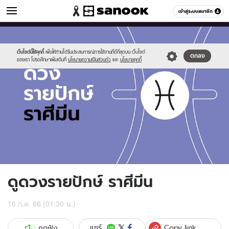
ดูดวง
เข้าสู่ระบบสมาชิก
หมวดอื่นๆ
//s.isanook.com/ho/0/ud/fxd/fortnightly/fortnightly-
Sanook
//s.isanook.com/sr/0/images/logo-
600
60
pisces.jpg
new-
sanook.png
เว็บไซต์นี้ใช้คุกกี้
เพื่อให้ท่านได้รับประสบการณ์การใช้งานที่ดีที่สุดบน เว็บไซต์
ตกลง
ของเรา โปรดศึกษาเพิ่มเติมที่
นโยบายความเป็นส่วนตัว
และ
นโยบายคุกกี้
ดูดวงรายปักษ์ ราศีมีน
16 ก.ค. 66 (01:30 น.)
Copy link
แชร์
กดฟัง