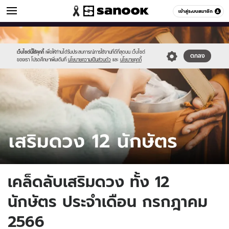
ดูดวง
เข้าสู่ระบบสมาชิก
หมวดอื่นๆ
//s.isanook.com/ho/0/ud/51/256755/tagline-
Sanook
//s.isanook.com/sr/0/images/logo-
600
60
template-
new-
update-
sanook.png
เว็บไซต์นี้ใช้คุกกี้
เพื่อให้ท่านได้รับประสบการณ์การใช้งานที่ดีที่สุดบน เว็บไซต์
ตกลง
ของเรา โปรดศึกษาเพิ่มเติมที่
นโยบายความเป็นส่วนตัว
และ
นโยบายคุกกี้
april.jpg
เคล็ดลับเสริมดวง ทั้ง 12
นักษัตร ประจำเดือน กรกฎาคม
2566