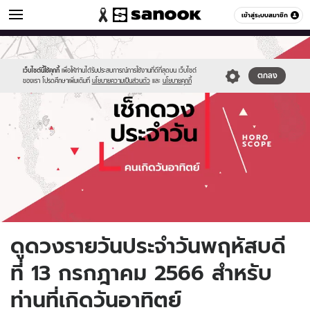
ดูดวง
เข้าสู่ระบบสมาชิก
หมวดอื่นๆ
//s.isanook.com/ho/0/ud/fxd/day/daily-
Sanook
//s.isanook.com/sr/0/images/logo-
600
60
horoscope-
new-
sunday.jpg
sanook.png
เว็บไซต์นี้ใช้คุกกี้
เพื่อให้ท่านได้รับประสบการณ์การใช้งานที่ดีที่สุดบน เว็บไซต์
ตกลง
ของเรา โปรดศึกษาเพิ่มเติมที่
นโยบายความเป็นส่วนตัว
และ
นโยบายคุกกี้
ดูดวงรายวันประจำวันพฤหัสบดี
ที่ 13 กรกฎาคม 2566 สำหรับ
ท่านที่เกิดวันอาทิตย์