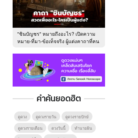
"ชินบัญชร" หมายถึงอะไร? เปิดความ
หมาย-ที่มา-ข้อเท็จจริง ผู้แต่งคาถาที่คน
ไทยคุ้นเคย
คำค้นยอดฮิต
ดูดวง
ดูดวงรายวัน
ดูดวงรายปักษ์
ดูดวงรายเดือน
ดวงวันนี้
ทํานายฝัน