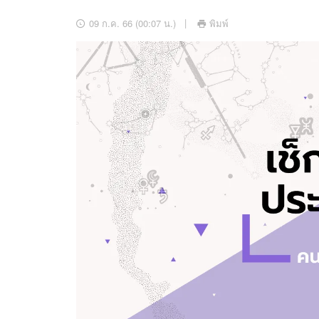
อัปเดตจีน
09 ก.ค. 66 (00:07 น.)
พิมพ์
เช็กข่าวชัวร์
ติดตามสนุกโซเชี
ดาวน์โหลดสนุกแอปฟรี
สงวนลิขสิทธิ์ ©
2569
บริษัท อิมเมจ ฟิวเจอร์ (ประเทศไทย) จำกัด