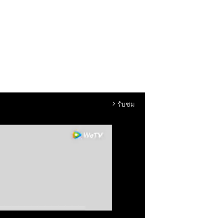
รับชม
arrow_forward_ios