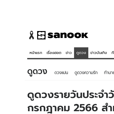
หน้าแรก
เรื่องฮอต
ข่าว
ดูดวง
ข่าวบันเทิง
ก
ดูดวง
ข่าว
ดูดวง - 
ดวงแม่น
ดูดวงความรัก
ทํานา
เรื่องฮอต
ดูดวง
ข่าว
หวยไทย
ดูดวงรายวันประจำวัน
ข่าวบันเทิง
สถิติหวยไท
กรกฎาคม 2566 สำหรั
ข่าวกีฬา
หวยลาว
ข่าวเศรษฐกิจ