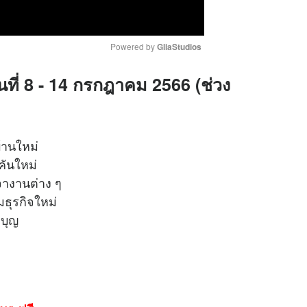
Powered by 
GliaStudios
ันที่ 8 - 14 กรกฎาคม 2566 (ช่วง
M
u
t
e
้านใหม่
คันใหม่
อเจรจางานต่าง ๆ
เริ่มธุรกิจใหม่
ทางทำบุญ