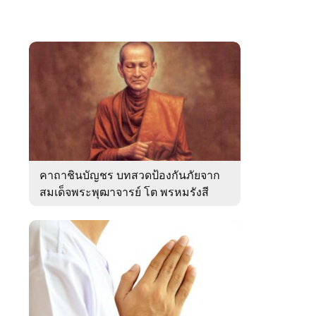
คาถาชินบัญชร บทสวดป้องกันภัยจาก
สมเด็จพระพุฒาจารย์ โต พรหมรังสี