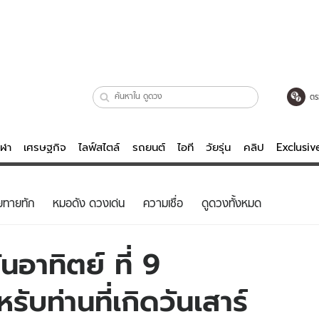
ตร
ีฬา
เศรษฐกิจ
ไลฟ์สไตล์
รถยนต์
ไอที
วัยรุ่น
คลิป
Exclusi
ตรวจหวย
ไลฟ์สไตล์
บันเทิงค
ยทายทัก
หมอดัง ดวงเด่น
ความเชื่อ
ดูดวงทั้งหมด
ผู้หญิง
หนัง-ละคร
ผู้ชาย
เพลง
อาทิตย์ ที่ 9
ย
วัยรุ่น
เกมส์
บท่านที่เกิดวันเสาร์
ไอที
คลิป
รถยนต์
พอดแคสต์