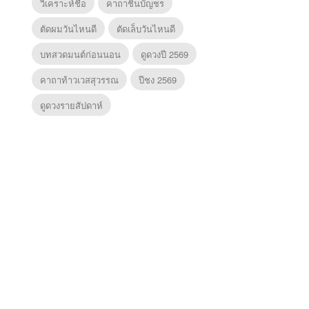
วิเคราะห์ชื่อ
คาถาชินบัญชร
ตัดผมวันไหนดี
ตัดเล็บวันไหนดี
บทสวดมนต์ก่อนนอน
ดูดวงปี 2569
คาถาท้าวเวสสุวรรณ
ปีชง 2569
ดูดวงรายสัปดาห์