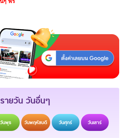
นๆ ฟรี
รายวัน วันอื่นๆ
วัน
พุธ
วัน
พฤหัสบดี
วัน
ศุกร์
วัน
เสาร์