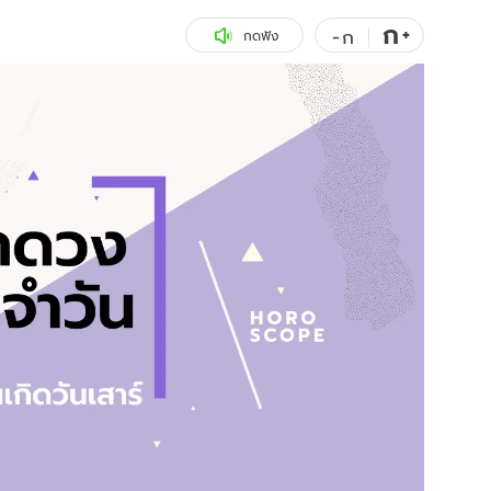
ก
สุขภาพ
+
ดูทีวี
-
ก
กดฟัง
เที่ยว-กิน
WeTV
Tasteful Thailand
Exclusive
Sanook Choice
นิยาย
ยลได้ที่
ร่วมงานกับเ