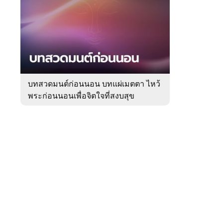
สัปดาห์
ของ
Sanook
ดูด
 WeTV
วง
บทสวดมนต์ก่อนนอน บทแผ่เมตตา ไหว้
พระก่อนนอนเพื่อจิตใจที่สงบสุข
ติดต่อโฆษณา
tencentthbd
sales@tencent.co.th
รา
ร้องเรียนเนื้อหาไม่เหมาะสม
แนะนำติชม แจ้งปัญหาการใช้งาน