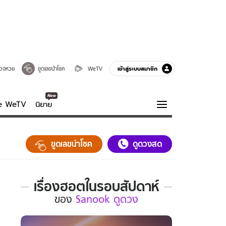
เข้าสู่ระบบสมาชิก
วจหวย
ขูดเลขนำโชค
WeTV
ve WeTV
นิยาย
รบรส
ความรู้รอบตัว
ขูดเลขนำโชค
ดูดวงสด
ฮาวทู
กูรู-รอบรู้
เรื่องฮอตในรอบสัปดาห์
เรื่อง
ของ
Sanook ดูดวง
ฮอต
ใน
รอบ