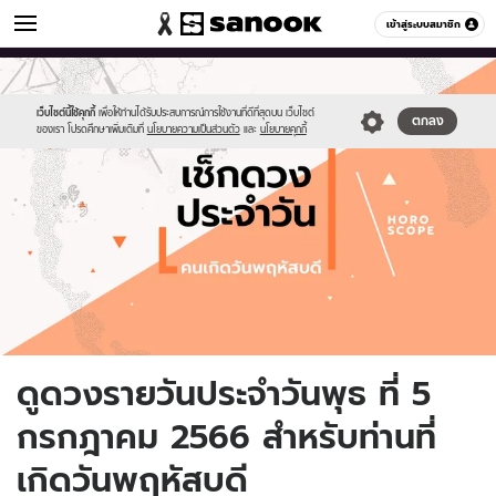
ดูดวง
เข้าสู่ระบบสมาชิก
หมวดอื่นๆ
//s.isanook.com/ho/0/ud/fxd/day/daily-
Sanook
//s.isanook.com/sr/0/images/logo-
600
60
horoscope-
new-
thursday.jpg
sanook.png
เว็บไซต์นี้ใช้คุกกี้
เพื่อให้ท่านได้รับประสบการณ์การใช้งานที่ดีที่สุดบน เว็บไซต์
ตกลง
ของเรา โปรดศึกษาเพิ่มเติมที่
นโยบายความเป็นส่วนตัว
และ
นโยบายคุกกี้
ดูดวงรายวันประจำวันพุธ ที่ 5
กรกฎาคม 2566 สำหรับท่านที่
เกิดวันพฤหัสบดี