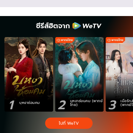
ซีรีส์ฮิตจาก
1
2
3
บุหงาซ่อนคม (พากย์
เมื่อรั
บุหงาซ่อนคม
ไทย)
(พากย์
ไปที่ WeTV