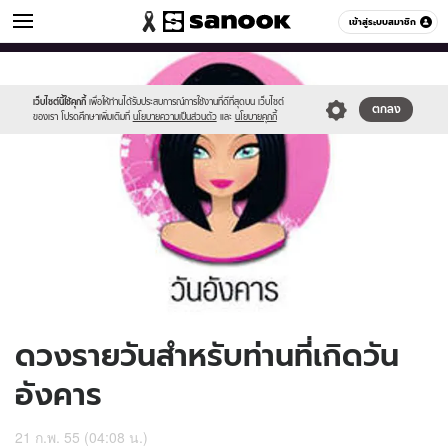
ดูดวง
เข้าสู่ระบบสมาชิก
หมวดอื่นๆ
//s.isanook.com/ho/0/ud/5/25509/170-
Sanook
//s.isanook.com/sr/0/images/logo-
600
60
tue_b.jpg
new-
sanook.png
เว็บไซต์นี้ใช้คุกกี้
เพื่อให้ท่านได้รับประสบการณ์การใช้งานที่ดีที่สุดบน เว็บไซต์
ตกลง
ของเรา โปรดศึกษาเพิ่มเติมที่
นโยบายความเป็นส่วนตัว
และ
นโยบายคุกกี้
ดวงรายวันสำหรับท่านที่เกิดวัน
อังคาร
21 ก.พ. 55 (04:08 น.)