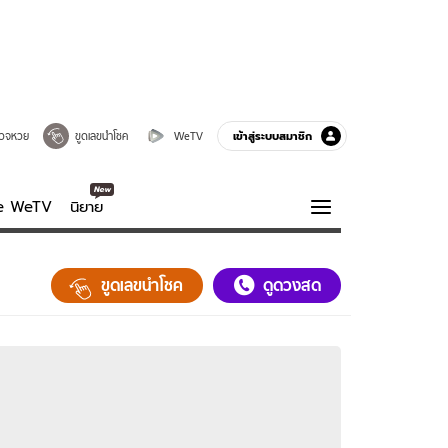
เข้าสู่ระบบสมาชิก
วจหวย
ขูดเลขนำโชค
WeTV
ve WeTV
นิยาย
รบรส
ความรู้รอบตัว
ขูดเลขนำโชค
ดูดวงสด
ฮาวทู
กูรู-รอบรู้