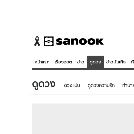
หน้าแรก
เรื่องฮอต
ข่าว
ดูดวง
ข่าวบันเทิง
ก
ดูดวง
ข่าว
ดูดวง - 
ดวงแม่น
ดูดวงความรัก
ทํานา
เรื่องฮอต
ดูดวง
ข่าว
หวยไทย
ข่าวบันเทิง
สถิติหวยไท
ข่าวกีฬา
หวยลาว
ข่าวเศรษฐกิจ