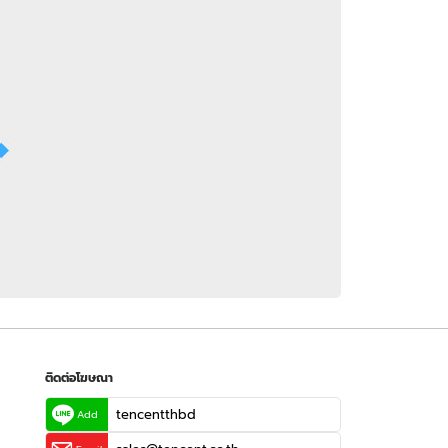
 WeTV
ติดต่อโฆษณา
tencentthbd
sales@tencent.co.th
รา
ร้องเรียนเนื้อหาไม่เหมาะสม
แนะนำติชม แจ้งปัญหาการใช้งาน
ติดต่อโฆษณา
tencentthbd
Add