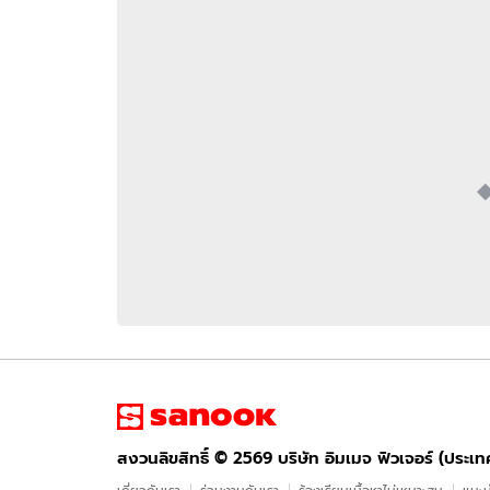
อัปเดตจีน
เช็กข่าวชัวร์
ติดตามสนุกโซเชี
ดาวน์โหลดสนุกแอปฟรี
สงวนลิขสิทธิ์ ©
2569
บริษัท อิมเมจ ฟิวเจอร์ (ประเทศไทย) จำกัด
สงวนลิขสิทธิ์ ©
2569
บริษัท อิมเมจ ฟิวเจอร์ (ประเ