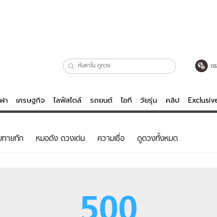
ตร
ีฬา
เศรษฐกิจ
ไลฟ์สไตล์
รถยนต์
ไอที
วัยรุ่น
คลิป
Exclusi
ตรวจหวย
ไลฟ์สไตล์
บันเทิงค
ยทายทัก
หมอดัง ดวงเด่น
ความเชื่อ
ดูดวงทั้งหมด
ผู้หญิง
หนัง-ละคร
ผู้ชาย
เพลง
ย
วัยรุ่น
เกมส์
500
ไอที
คลิป
รถยนต์
พอดแคสต์