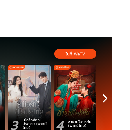
ไปที่ WeTV
3
4
5
เมื่อรักส่อง
ตำนานจอม
ชายาเคียงหทัย
ประกาย (พากย์
ภูตถังซาน
(พากย์ไทย)
ไทย)
(พากย์ไท