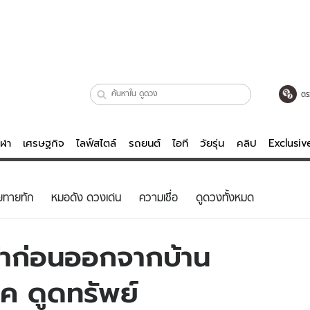
ตร
ีฬา
เศรษฐกิจ
ไลฟ์สไตล์
รถยนต์
ไอที
วัยรุ่น
คลิป
Exclusi
ตรวจหวย
ไลฟ์สไตล์
บันเทิงค
ยทายทัก
หมอดัง ดวงเด่น
ความเชื่อ
ดูดวงทั้งหมด
ผู้หญิง
หนัง-ละคร
ผู้ชาย
เพลง
ช้าก่อนออกจากบ้าน
ย
วัยรุ่น
เกมส์
ชค ดูดทรัพย์
ไอที
คลิป
รถยนต์
พอดแคสต์