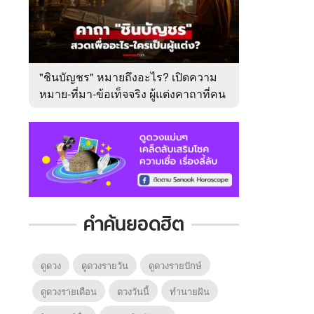
"ชินบัญชร" หมายถึงอะไร? เปิดความ
หมาย-ที่มา-ข้อเท็จจริง ผู้แต่งคาถาที่คน
ไทยคุ้นเคย
คำค้นยอดฮิต
ดูดวง
ดูดวงรายวัน
ดูดวงรายปักษ์
ดูดวงรายเดือน
ดวงวันนี้
ทํานายฝัน