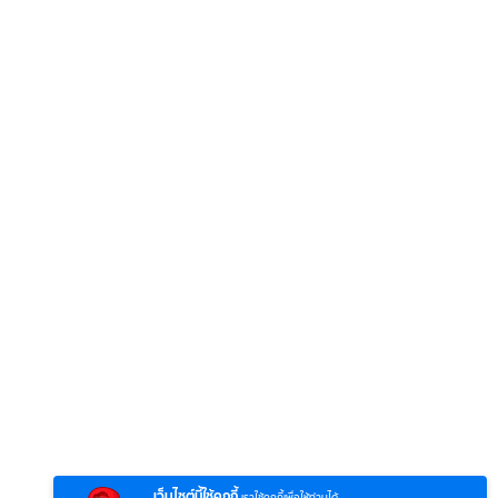
6
7
8
ยุทธ์
หากวินาทีนั้นไม่
หากวินาทีนั้นไม่
โลกอั
พบเธอ (พากย์
พบเธอ
แบบ (
ย)
ไทย)
เว็บไซต์นี้ใช้คุกกี้
เราใช้คุกกี้เพื่อให้ท่านได้