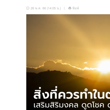
อัปเดตจีน
26 พ.ค. 66 (14:05 น.)
พิมพ์
เช็กข่าวชัวร์
ติดตามสนุกโซเชี
ดาวน์โหลดสนุกแอปฟรี
สงวนลิขสิทธิ์ ©
2569
บริษัท อิมเมจ ฟิวเจอร์ (ประเทศไทย) จำกัด