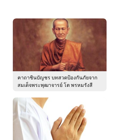
คาถาชินบัญชร บทสวดป้องกันภัยจาก
สมเด็จพระพุฒาจารย์ โต พรหมรังสี