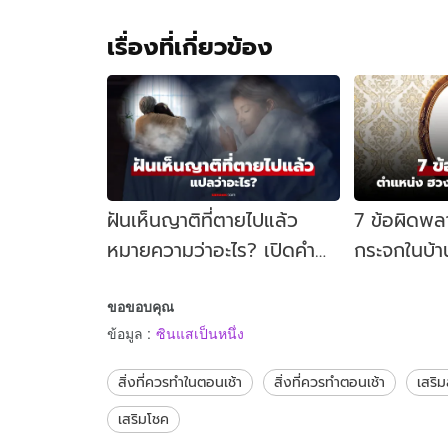
เรื่องที่เกี่ยวข้อง
ฝันเห็นญาติที่ตายไปแล้ว
7 ข้อผิดพล
หมายความว่าอะไร? เปิดคำ
กระจกในบ้า
ทำนาย พร้อมเหตุผลทาง
การวางตำแ
ขอขอบคุณ
จิตวิทยา
ข้อมูล
:
ซินแสเป็นหนึ่ง
สิ่งที่ควรทำในตอนเช้า
สิ่งที่ควรทำตอนเช้า
เสริ
เสริมโชค