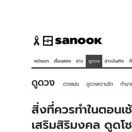
หน้าแรก
เรื่องฮอต
ข่าว
ดูดวง
ข่าวบันเทิง
ก
ดูดวง
ข่าว
ดูดวง - 
ดวงแม่น
ดูดวงความรัก
ทํานา
เรื่องฮอต
ดูดวง
ข่าว
หวยไทย
สิ่งที่ควรทำในตอนเ
ข่าวบันเทิง
สถิติหวยไท
เสริมสิริมงคล ดูดโ
ข่าวกีฬา
หวยลาว
ข่าวเศรษฐกิจ