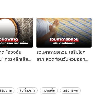
าด "ฮวงจุ้ย
รวมคาถาขอหวย เสริมโชค
น" ควรหลีกเลี่ยง
ลาภ สวดก่อนวันหวยออก
หน่งไหน?
เพิ่มความเป็นสิริมงคล
มสิริมงคล
สิ่งที่ควรทำ
ความเชื่อ
เสริมทรัพย์