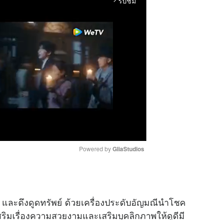
รับชม
arrow_forward_ios
Powered by 
GliaStudios
M
u
าภ และดึงดูดทรัพย์ ด้วยเครื่องประดับอัญมณีนำโชค
t
ิมเรื่องความสวยงามและเสริมบุคลิกภาพให้ดูดีมี
e