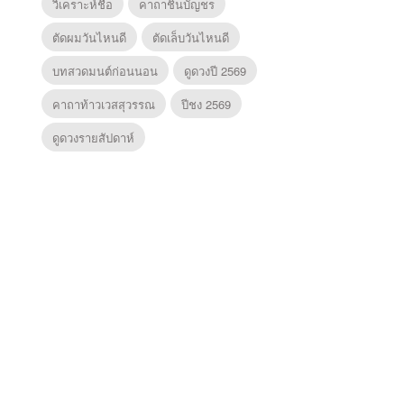
วิเคราะห์ชื่อ
คาถาชินบัญชร
ตัดผมวันไหนดี
ตัดเล็บวันไหนดี
บทสวดมนต์ก่อนนอน
ดูดวงปี 2569
คาถาท้าวเวสสุวรรณ
ปีชง 2569
ดูดวงรายสัปดาห์