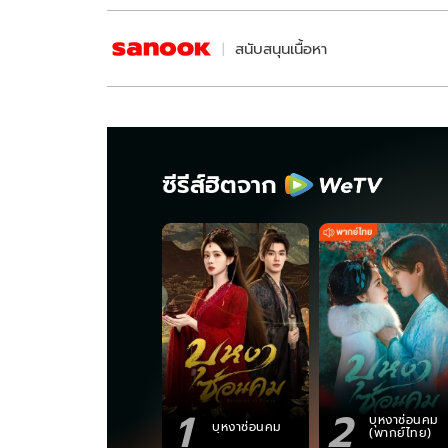
สนับสนุนเนื้อหา
ซีรีส์ฮิตจาก
1
2
บุหงาซ่อนคม
บุหงาซ่อนคม
(พากย์ไทย)