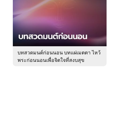
สัปดาห์
ของ
หมวด
ความ
 WeTV
เชื่อ
บทสวดมนต์ก่อนนอน บทแผ่เมตตา ไหว้
พระก่อนนอนเพื่อจิตใจที่สงบสุข
ติดต่อโฆษณา
tencentthbd
sales@tencent.co.th
รา
ร้องเรียนเนื้อหาไม่เหมาะสม
แนะนำติชม แจ้งปัญหาการใช้งาน