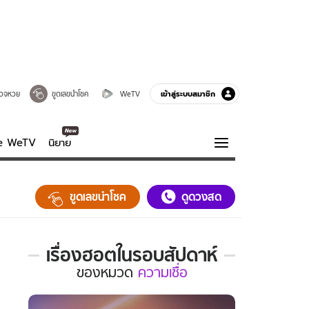
เข้าสู่ระบบสมาชิก
วจหวย
ขูดเลขนำโชค
WeTV
ve WeTV
นิยาย
รบรส
ความรู้รอบตัว
ขูดเลขนำโชค
ดูดวงสด
ฮาวทู
กูรู-รอบรู้
เรื่องฮอตในรอบสัปดาห์
เรื่อง
ของ
หมวด
ความเชื่อ
ฮอต
ใน
รอบ