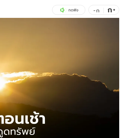
ก
สุขภาพ
+
ดูทีวี
-
ก
กดฟัง
เที่ยว-กิน
WeTV
Tasteful Thailand
Exclusive
Sanook Choice
นิยาย
ยลได้ที่
ร่วมงานกับเ