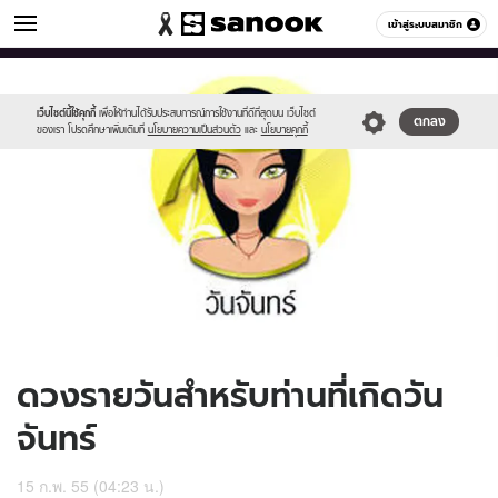
ดูดวง
เข้าสู่ระบบสมาชิก
หมวดอื่นๆ
//s.isanook.com/ho/0/ud/5/25333/170-
Sanook
//s.isanook.com/sr/0/images/logo-
600
60
mon_b.jpg
new-
sanook.png
เว็บไซต์นี้ใช้คุกกี้
เพื่อให้ท่านได้รับประสบการณ์การใช้งานที่ดีที่สุดบน เว็บไซต์
ตกลง
ของเรา โปรดศึกษาเพิ่มเติมที่
นโยบายความเป็นส่วนตัว
และ
นโยบายคุกกี้
ดวงรายวันสำหรับท่านที่เกิดวัน
จันทร์
15 ก.พ. 55 (04:23 น.)