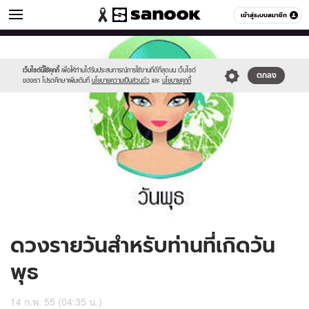
ดูดวง
เข้าสู่ระบบสมาชิก
หมวดอื่นๆ
//s.isanook.com/ho/0/ud/5/25273/170-
Sanook
//s.isanook.com/sr/0/images/logo-
600
60
wed_b.jpg
new-
sanook.png
เว็บไซต์นี้ใช้คุกกี้
เพื่อให้ท่านได้รับประสบการณ์การใช้งานที่ดีที่สุดบน เว็บไซต์
ตกลง
ของเรา โปรดศึกษาเพิ่มเติมที่
นโยบายความเป็นส่วนตัว
และ
นโยบายคุกกี้
ดวงรายวันสำหรับท่านที่เกิดวัน
พุธ
14 ก.พ. 55 (04:35 น.)