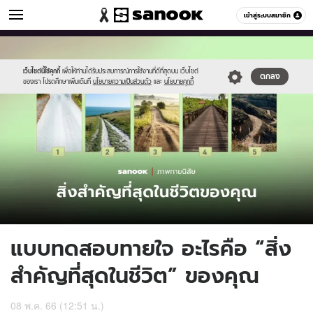
ดูดวง
เข้าสู่ระบบสมาชิก
หมวดอื่นๆ
//s.isanook.com/ho/0/ud/50/252403/sanookquiz-
Sanook
//s.isanook.com/sr/0/images/logo-
600
60
template(33).jpg
new-
sanook.png
เว็บไซต์นี้ใช้คุกกี้
เพื่อให้ท่านได้รับประสบการณ์การใช้งานที่ดีที่สุดบน เว็บไซต์
ตกลง
ของเรา โปรดศึกษาเพิ่มเติมที่
นโยบายความเป็นส่วนตัว
และ
นโยบายคุกกี้
แบบทดสอบทายใจ อะไรคือ “สิ่ง
สำคัญที่สุดในชีวิต” ของคุณ
08 พ.ค. 66 (12:51 น.)