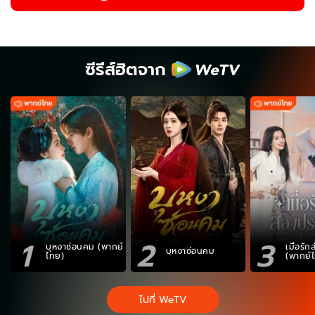
ซีรีส์ฮิตจาก
1
2
3
บุหงาซ่อนคม (พากย์
เมื่อรั
บุหงาซ่อนคม
ไทย)
(พากย์
ไปที่ WeTV