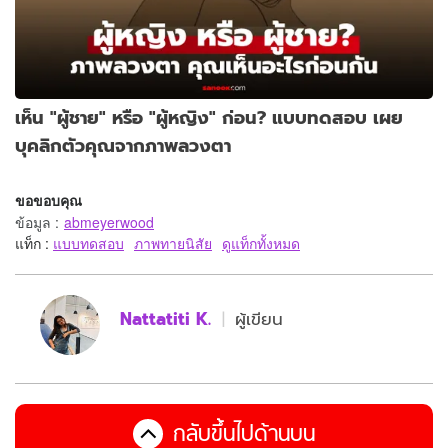
เห็น "ผู้ชาย" หรือ "ผู้หญิง" ก่อน? แบบทดสอบ เผย
บุคลิกตัวคุณจากภาพลวงตา
ขอขอบคุณ
ข้อมูล
:
abmeyerwood
แท็ก :
แบบทดสอบ
ภาพทายนิสัย
ดูแท็กทั้งหมด
Nattatiti K.
ผู้เขียน
กลับขึ้นไปด้านบน