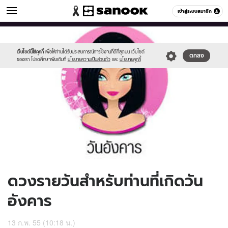
ดูดวง
เข้าสู่ระบบสมาชิก
หมวดอื่นๆ
//s.isanook.com/ho/0/ud/5/25237/170-
Sanook
//s.isanook.com/sr/0/images/logo-
600
60
tue_b.jpg
new-
sanook.png
เว็บไซต์นี้ใช้คุกกี้
เพื่อให้ท่านได้รับประสบการณ์การใช้งานที่ดีที่สุดบน เว็บไซต์
ตกลง
ของเรา โปรดศึกษาเพิ่มเติมที่
นโยบายความเป็นส่วนตัว
และ
นโยบายคุกกี้
ดวงรายวันสำหรับท่านที่เกิดวัน
อังคาร
13 ก.พ. 55 (10:18 น.)