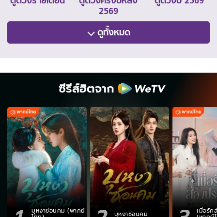
ดูดวงรายเดือน
ดูดวงครึ่งปีหลัง
ดูดวงปี 2569
2569
ดูทั้งหมด
ซีรีส์ฮิตจาก
1
2
3
บุหงาซ่อนคม (พากย์
เมื่อรั
บุหงาซ่อนคม
ไทย)
(พากย์