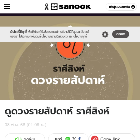
ดูดวง
เข้าสู่ระบบสมาชิก
หมวดอื่นๆ
//s.isanook.com/ho/0/ud/fxd/week/weekly-
Sanook
//s.isanook.com/sr/0/images/logo-
600
60
horoscope-
new-
leo_zodiac.jpg
sanook.png
เว็บไซต์นี้ใช้คุกกี้
เพื่อให้ท่านได้รับประสบการณ์การใช้งานที่ดีที่สุดบน เว็บไซต์
ตกลง
ของเรา โปรดศึกษาเพิ่มเติมที่
นโยบายความเป็นส่วนตัว
และ
นโยบายคุกกี้
ดูดวงรายสัปดาห์ ราศีสิงห์
08 พ.ค. 66 (01:09 น.)
Copy link
แชร์
กดฟัง