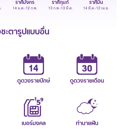
ราศีมังกร
ราศีกุมภ์
ราศีมีน
.
14 ม.ค.-12 ก.พ.
13 ก.พ.-13 มี.ค.
14 มี.ค.-12 เม.ย.
ะตารูปแบบอื่น
ดูดวงรายปักษ์
ดูดวงรายเดือน
เบอร์มงคล
ทำนายฝัน