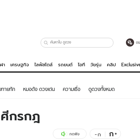
ตร
ีฬา
เศรษฐกิจ
ไลฟ์สไตล์
รถยนต์
ไอที
วัยรุ่น
คลิป
Exclusi
ตรวจหวย
ไลฟ์สไตล์
บันเทิงค
ยทายทัก
หมอดัง ดวงเด่น
ความเชื่อ
ดูดวงทั้งหมด
ผู้หญิง
หนัง-ละคร
ผู้ชาย
เพลง
าศีกรกฎ
ย
วัยรุ่น
เกมส์
ไอที
คลิป
ก
+
-
ก
กดฟัง
รถยนต์
พอดแคสต์