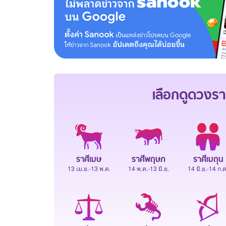
เลือกดู
ดวงรา
ราศีเมษ
ราศีพฤษภ
ราศีเมถุน
13 เม.ย.-13 พ.ค.
14 พ.ค.-13 มิ.ย.
14 มิ.ย.-14 ก.ค