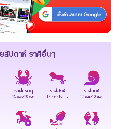
ยสัปดาห์
ราศีอื่นๆ
ราศีกรกฎ
ราศีสิงห์
ราศีกันย์
.
15 ก.ค.-16 ส.ค.
17 ส.ค.-16 ก.ย.
17 ก.ย.-16 ต.ค.