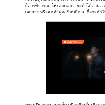
ก็ควรพิจารณาให้รอบคอบว่าจะทำได้ตามเวล
เอกสาร หรือแค่คำพูด/เขียนก็ตาม ก็อาจทำให
อดทน อดกลั้น หรือหลีกเลี่ยงที่จ
ความรัก