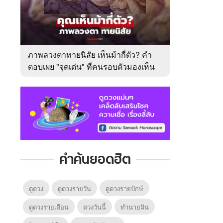
ภาพลวงตาทายนิสัย เห็นม้ากี่ตัว? คำ
ตอบเผย "จุดเด่น" ที่คนรอบตัวมองเห็น
ในตัวคุณ
คำค้นยอดฮิต
ดูดวง
ดูดวงรายวัน
ดูดวงรายปักษ์
ดูดวงรายเดือน
ดวงวันนี้
ทํานายฝัน