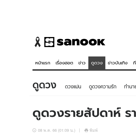
หน้าแรก
เรื่องฮอต
ข่าว
ดูดวง
ข่าวบันเทิง
ก
ดูดวง
ข่าว
ดูดวง - 
ดวงแม่น
ดูดวงความรัก
ทํานา
เรื่องฮอต
ดูดวง
ข่าว
หวยไทย
ดูดวงรายสัปดาห์ ร
ข่าวบันเทิง
สถิติหวยไท
ข่าวกีฬา
หวยลาว
08 พ.ค. 66 (01:09 น.)
พิมพ์
ข่าวเศรษฐกิจ