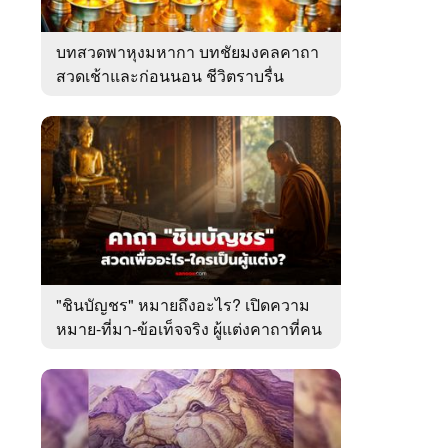
บทสวดพาหุงมหากา บทชัยมงคลคาถา
สวดเช้าและก่อนนอน ชีวิตราบรื่น
"ชินบัญชร" หมายถึงอะไร? เปิดความ
หมาย-ที่มา-ข้อเท็จจริง ผู้แต่งคาถาที่คน
ไทยคุ้นเคย