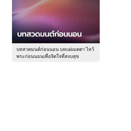
สัปดาห์
ของ
Sanook
ดูด
 WeTV
วง
บทสวดมนต์ก่อนนอน บทแผ่เมตตา ไหว้
พระก่อนนอนเพื่อจิตใจที่สงบสุข
ติดต่อโฆษณา
tencentthbd
sales@tencent.co.th
รา
ร้องเรียนเนื้อหาไม่เหมาะสม
แนะนำติชม แจ้งปัญหาการใช้งาน