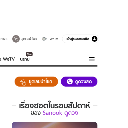
เข้าสู่ระบบสมาชิก
วจหวย
ขูดเลขนำโชค
WeTV
ve WeTV
นิยาย
รบรส
ความรู้รอบตัว
ขูดเลขนำโชค
ดูดวงสด
ฮาวทู
กูรู-รอบรู้
เรื่องฮอตในรอบสัปดาห์
เรื่อง
ของ
Sanook ดูดวง
ฮอต
ใน
รอบ