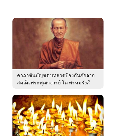
คาถาชินบัญชร บทสวดป้องกันภัยจาก
สมเด็จพระพุฒาจารย์ โต พรหมรังสี