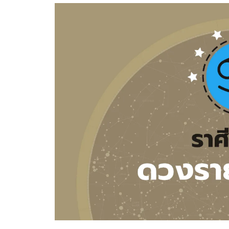
อัปเดตจีน
เช็กข่าวชัวร์
ติดตามสนุกโซเชี
ดาวน์โหลดสนุกแอปฟรี
สงวนลิขสิทธิ์ ©
2569
บริษัท อิมเมจ ฟิวเจอร์ (ประเทศไทย) จำกัด