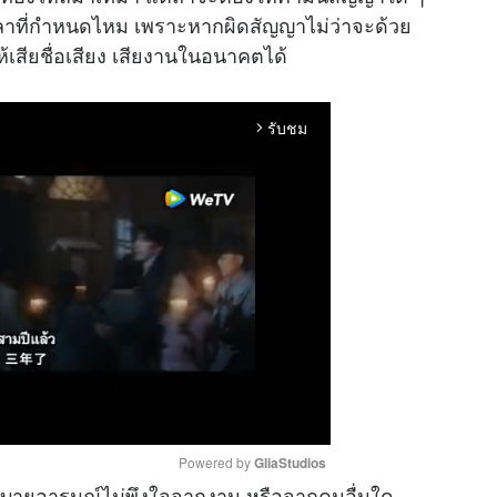
าที่กำหนดไหม เพราะหากผิดสัญญาไม่ว่าจะด้วย
้เสียชื่อเสียง เสียงานในอนาคตได้
รับชม
arrow_forward_ios
Powered by 
GliaStudios
ะระบายอารมณ์ไม่พึงใจจากงาน หรือจากคนอื่นใด