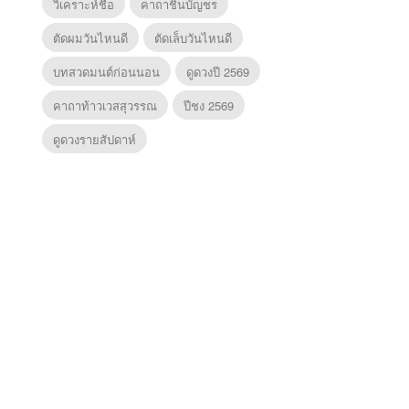
วิเคราะห์ชื่อ
คาถาชินบัญชร
ตัดผมวันไหนดี
ตัดเล็บวันไหนดี
บทสวดมนต์ก่อนนอน
ดูดวงปี 2569
คาถาท้าวเวสสุวรรณ
ปีชง 2569
ดูดวงรายสัปดาห์