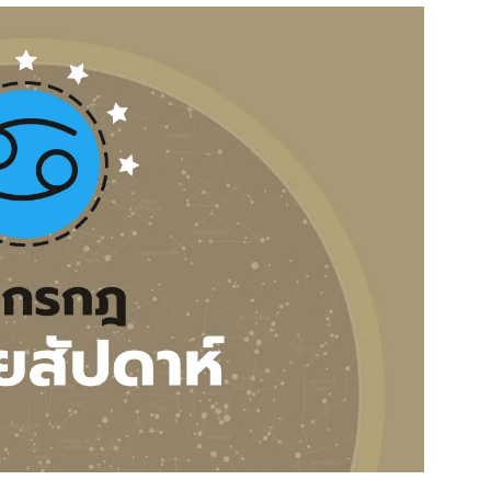
สุขภาพ
ดูทีวี
เที่ยว-กิน
WeTV
Tasteful Thailand
Exclusive
Sanook Choice
นิยาย
ยลได้ที่
ร่วมงานกับเ