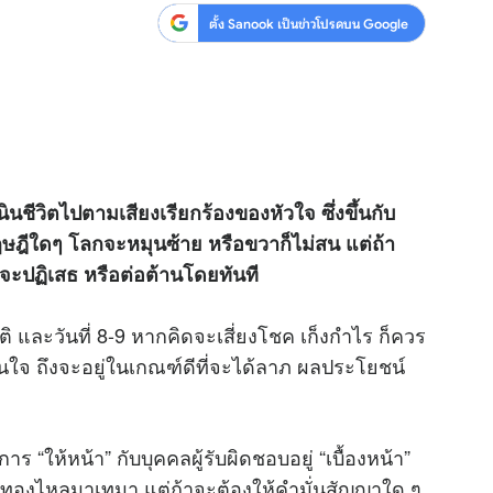
ตั้ง Sanook เป็นข่าวโปรดบน Google
นินชีวิตไปตามเสียงเรียกร้องของหัวใจ ซึ่งขึ้นกับ
อทฤษฎีใดๆ โลกจะหมุนซ้าย หรือขวาก็ไม่สน แต่ถ้า
ก็จะปฏิเสธ หรือต่อต้านโดยทันที
 และวันที่ 8-9 หากคิดจะเสี่ยงโชค เก็งกำไร ก็ควร
นใจ ถึงจะอยู่ในเกณฑ์ดีที่จะได้ลาภ ผลประโยชน์
าร “ให้หน้า” กับบุคคลผู้รับผิดชอบอยู่ “เบื้องหน้า”
งินทองไหลมาเทมา แต่ถ้าจะต้องให้คำมั่นสัญญาใด ๆ