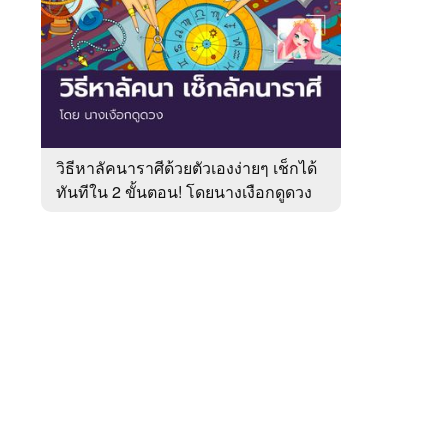
สัปดาห์
ของ
หมวด
หมอ
 WeTV
ดัง
ดวง
เด่น
วิธีหาลัคนาราศีด้วยตัวเองง่ายๆ เช็กได้
ทันทีใน 2 ขั้นตอน! โดยนางเงือกดูดวง
ติดต่อโฆษณา
tencentthbd
sales@tencent.co.th
รา
ร้องเรียนเนื้อหาไม่เหมาะสม
แนะนำติชม แจ้งปัญหาการใช้งาน