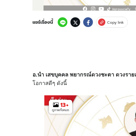
แชร์เรื่องนี้
Copy link
อ.นํา เสขบุคคล พยากรณ์
ดวง
ชะตา
ดวง
ราย
โอกาสดีๆ ดังนี้
13
+
ดูภาพทั้งหมด