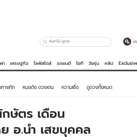
ตร
ีฬา
เศรษฐกิจ
ไลฟ์สไตล์
รถยนต์
ไอที
วัยรุ่น
คลิป
Exclusi
ตรวจหวย
ไลฟ์สไตล์
บันเทิงค
ยทายทัก
หมอดัง ดวงเด่น
ความเชื่อ
ดูดวงทั้งหมด
ผู้หญิง
หนัง-ละคร
ผู้ชาย
เพลง
ักษัตร เดือน
ย
วัยรุ่น
เกมส์
 อ.นํา เสขบุคคล
ไอที
คลิป
รถยนต์
พอดแคสต์