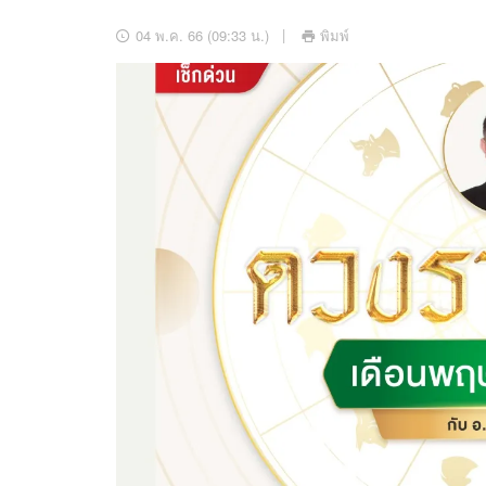
อัปเดตจีน
04 พ.ค. 66 (09:33 น.)
พิมพ์
เช็กข่าวชัวร์
ติดตามสนุกโซเชี
ดาวน์โหลดสนุกแอปฟรี
สงวนลิขสิทธิ์ ©
2569
บริษัท อิมเมจ ฟิวเจอร์ (ประเทศไทย) จำกัด