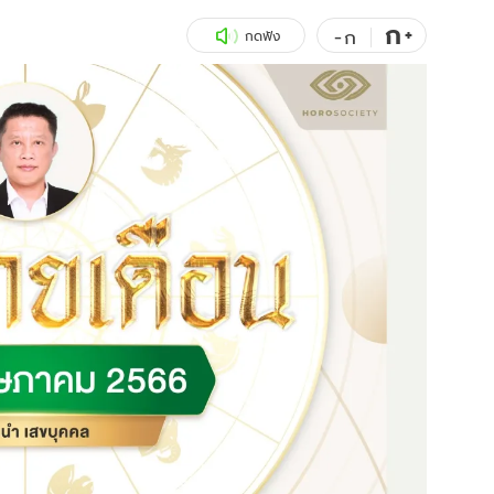
ก
สุขภาพ
+
ดูทีวี
-
ก
กดฟัง
เที่ยว-กิน
WeTV
Tasteful Thailand
Exclusive
Sanook Choice
นิยาย
ยลได้ที่
ร่วมงานกับเ