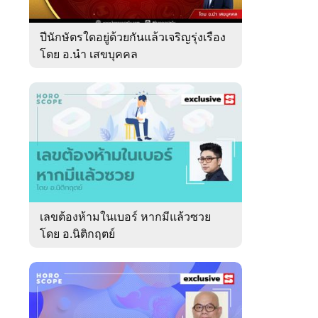
ปีนักษัตรใดอยู่ด้วยกันแล้วเจริญรุ่งเรือง
โดย อ.นำ เสขบุคคล
เลขต้องห้ามในเบอร์ หากมีแล้วซวย
โดย อ.นิติกฤตย์