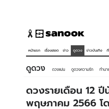
หน้าแรก
เรื่องฮอต
ข่าว
ดูดวง
ข่าวบันเทิง
ก
ดูดวง
ข่าว
ดูดวง - 
ดวงแม่น
ดูดวงความรัก
ทํานา
เรื่องฮอต
ดูดวง
ข่าว
หวยไทย
ดวงรายเดือน 12 ปีน
ข่าวบันเทิง
สถิติหวยไท
พฤษภาคม 2566 โดย
ข่าวกีฬา
หวยลาว
ข่าวเศรษฐกิจ