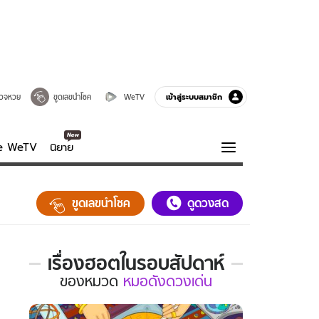
เข้าสู่ระบบสมาชิก
วจหวย
ขูดเลขนำโชค
WeTV
ve WeTV
นิยาย
รบรส
ความรู้รอบตัว
ขูดเลขนำโชค
ดูดวงสด
ฮาวทู
กูรู-รอบรู้
เรื่องฮอตในรอบสัปดาห์
เรื่อง
ของ
หมวด
หมอดังดวงเด่น
ฮอต
ใน
รอบ