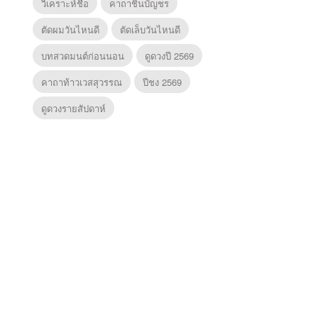
วิเคราะห์ชื่อ
คาถาชินบัญชร
ตัดผมวันไหนดี
ตัดเล็บวันไหนดี
บทสวดมนต์ก่อนนอน
ดูดวงปี 2569
คาถาท้าวเวสสุวรรณ
ปีชง 2569
ดูดวงรายสัปดาห์