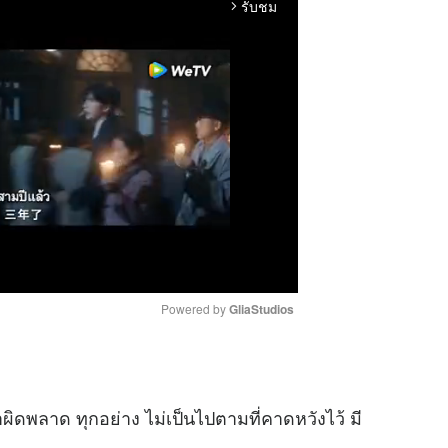
รับชม
arrow_forward_ios
Powered by 
GliaStudios
M
u
ิดพลาด ทุกอย่าง ไม่เป็นไปตามที่คาดหวังไว้ มี
t
น
e