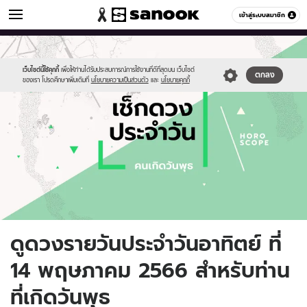
ดูดวง
เข้าสู่ระบบสมาชิก
หมวดอื่นๆ
//s.isanook.com/ho/0/ud/fxd/day/daily-
Sanook
//s.isanook.com/sr/0/images/logo-
600
60
horoscope-
new-
wednesday.jpg
sanook.png
เว็บไซต์นี้ใช้คุกกี้
เพื่อให้ท่านได้รับประสบการณ์การใช้งานที่ดีที่สุดบน เว็บไซต์
ตกลง
ของเรา โปรดศึกษาเพิ่มเติมที่
นโยบายความเป็นส่วนตัว
และ
นโยบายคุกกี้
ดูดวงรายวันประจำวันอาทิตย์ ที่
14 พฤษภาคม 2566 สำหรับท่าน
ที่เกิดวันพุธ