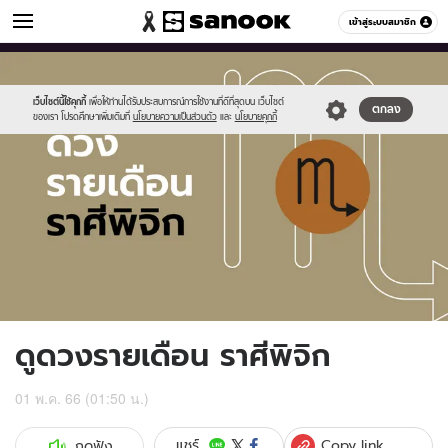
ดูดวง
เข้าสู่ระบบสมาชิก
หมวดอื่นๆ
//s.isanook.com/ho/0/ud/fxd/month/monthly-
Sanook
//s.isanook.com/sr/0/images/logo-
600
60
horoscope-
new-
scorpio.jpg
sanook.png
เว็บไซต์นี้ใช้คุกกี้
เพื่อให้ท่านได้รับประสบการณ์การใช้งานที่ดีที่สุดบน เว็บไซต์
ตกลง
ของเรา โปรดศึกษาเพิ่มเติมที่
นโยบายความเป็นส่วนตัว
และ
นโยบายคุกกี้
ดูดวงรายเดือน ราศีพิจิก
01 พ.ค. 66 (01:50 น.)
Copy link
แชร์
กดฟัง