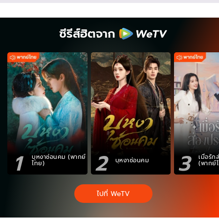
ซีรีส์ฮิตจาก
1
2
3
บุหงาซ่อนคม (พากย์
เมื่อรั
บุหงาซ่อนคม
ไทย)
(พากย์
ไปที่ WeTV