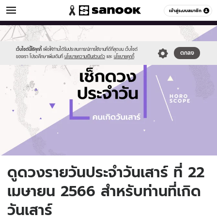
ดูดวง
เข้าสู่ระบบสมาชิก
หมวดอื่นๆ
//s.isanook.com/ho/0/ud/fxd/day/daily-
Sanook
//s.isanook.com/sr/0/images/logo-
600
60
horoscope-
new-
saturday.jpg
sanook.png
เว็บไซต์นี้ใช้คุกกี้
เพื่อให้ท่านได้รับประสบการณ์การใช้งานที่ดีที่สุดบน เว็บไซต์
ตกลง
ของเรา โปรดศึกษาเพิ่มเติมที่
นโยบายความเป็นส่วนตัว
และ
นโยบายคุกกี้
ดูดวงรายวันประจำวันเสาร์ ที่ 22
เมษายน 2566 สำหรับท่านที่เกิด
วันเสาร์