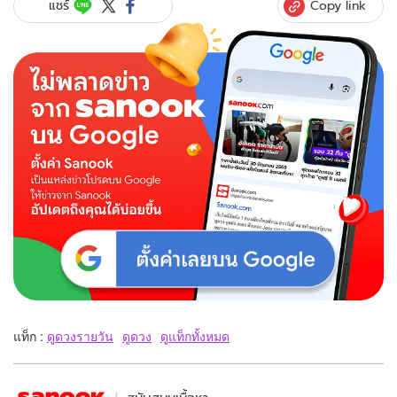
Copy link
แชร์
แท็ก :
ดูดวงรายวัน
ดูดวง
ดูแท็กทั้งหมด