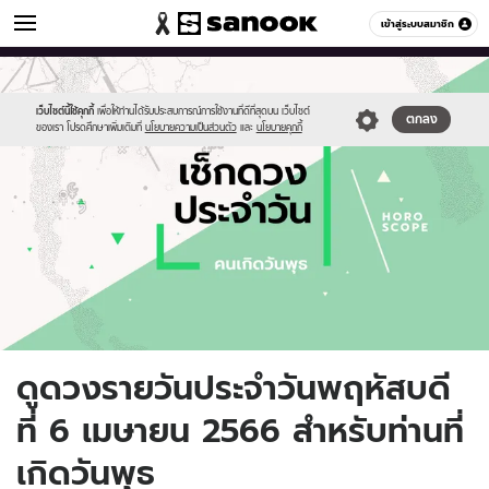
ดูดวง
เข้าสู่ระบบสมาชิก
หมวดอื่นๆ
//s.isanook.com/ho/0/ud/fxd/day/daily-
Sanook
//s.isanook.com/sr/0/images/logo-
600
60
horoscope-
new-
wednesday.jpg
sanook.png
เว็บไซต์นี้ใช้คุกกี้
เพื่อให้ท่านได้รับประสบการณ์การใช้งานที่ดีที่สุดบน เว็บไซต์
ตกลง
ของเรา โปรดศึกษาเพิ่มเติมที่
นโยบายความเป็นส่วนตัว
และ
นโยบายคุกกี้
ดูดวงรายวันประจำวันพฤหัสบดี
ที่ 6 เมษายน 2566 สำหรับท่านที่
เกิดวันพุธ