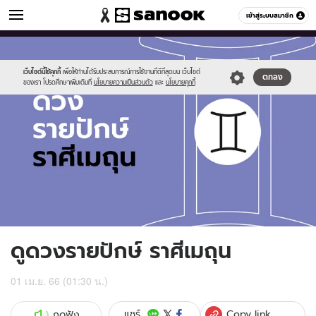
ดูดวง
เข้าสู่ระบบสมาชิก
หมวดอื่นๆ
//s.isanook.com/ho/0/ud/fxd/fortnightly/fortnightly-
Sanook
//s.isanook.com/sr/0/images/logo-
600
60
gemini.jpg
new-
sanook.png
เว็บไซต์นี้ใช้คุกกี้
เพื่อให้ท่านได้รับประสบการณ์การใช้งานที่ดีที่สุดบน เว็บไซต์
ตกลง
ของเรา โปรดศึกษาเพิ่มเติมที่
นโยบายความเป็นส่วนตัว
และ
นโยบายคุกกี้
ดูดวงรายปักษ์ ราศีเมถุน
01 เม.ย. 66 (01:30 น.)
Copy link
แชร์
กดฟัง