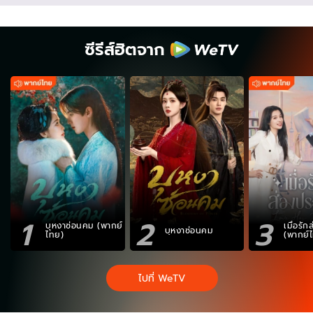
ซีรีส์ฮิตจาก
1
2
3
บุหงาซ่อนคม (พากย์
เมื่อรั
บุหงาซ่อนคม
ไทย)
(พากย์
ไปที่ WeTV