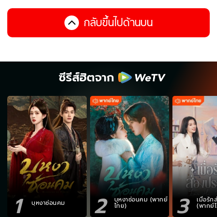
กลับขึ้นไปด้านบน
ซีรีส์ฮิตจาก
1
2
3
บุหงาซ่อนคม (พากย์
เมื่อรั
บุหงาซ่อนคม
ไทย)
(พากย์