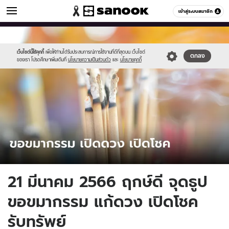
ดูดวง
เข้าสู่ระบบสมาชิก
หมวดอื่นๆ
//s.isanook.com/ho/0/ud/49/249091/tagline-
Sanook
//s.isanook.com/sr/0/images/logo-
600
60
template-
new-
2023-
sanook.png
เว็บไซต์นี้ใช้คุกกี้
เพื่อให้ท่านได้รับประสบการณ์การใช้งานที่ดีที่สุดบน เว็บไซต์
ตกลง
ของเรา โปรดศึกษาเพิ่มเติมที่
นโยบายความเป็นส่วนตัว
และ
นโยบายคุกกี้
03-
17.jpg
21 มีนาคม 2566 ฤกษ์ดี จุดธูป
ขอขมากรรม แก้ดวง เปิดโชค
รับทรัพย์