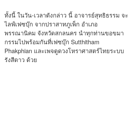
ทั้งนี้ ในวัน-เวลาดังกล่าว นี้ อาจารย์สุทธิธรรม จะ
ไลฟ์เฟซบุ๊ก จากปราสาทภูเพ็ก อำเภอ
พรรณานิคม จังหวัดสกลนคร นำทุกท่านขอขมา
กรรมไปพร้อมกันที่เฟซบุ๊ก Sutthitham
Phakphian และเพจ
ดูดวง
โหราศาสตร์ไทยระบบ
รังสีดาว ด้วย