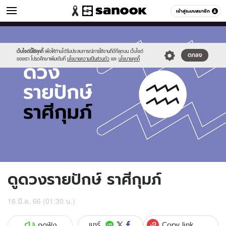
ดูดวง
เข้าสู่ระบบสมาชิก
หมวดอื่นๆ
//s.isanook.com/ho/0/ud/fxd/fortnightly/fortnightly-
Sanook
//s.isanook.com/sr/0/images/logo-
600
60
aquarius.jpg
new-
sanook.png
เว็บไซต์นี้ใช้คุกกี้
เพื่อให้ท่านได้รับประสบการณ์การใช้งานที่ดีที่สุดบน เว็บไซต์
ตกลง
ของเรา โปรดศึกษาเพิ่มเติมที่
นโยบายความเป็นส่วนตัว
และ
นโยบายคุกกี้
ดูดวงรายปักษ์ ราศีกุมภ์
16 มี.ค. 66 (01:30 น.)
Copy link
แชร์
กดฟัง